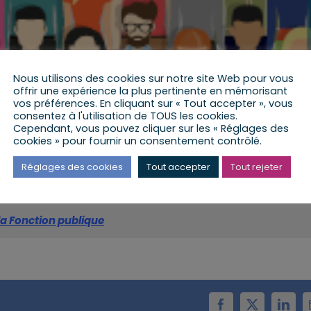
Nous utilisons des cookies sur notre site Web pour vous
offrir une expérience la plus pertinente en mémorisant
vos préférences. En cliquant sur « Tout accepter », vous
consentez à l'utilisation de TOUS les cookies.
uites par la DGAFP et la DGCL, cette foireaux questions r
Cependant, vous pouvez cliquer sur les « Réglages des
us. Les réponses seront adaptées, le cas échéant, en foncti
cookies » pour fournir un consentement contrôlé.
Réglages des cookies
Tout accepter
Tout rejeter
que territoriale dans le cadre de la gestion du Covid-19
la Fonction publique
Facebook
X
Linke