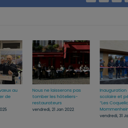
025
Cérémonie des vœux au
Nous ne laisserons p
Centre Hospitalier de
tomber les hôteliers
Haguenau
restaurateurs
vendredi, 10 Jan 2025
vendredi, 21 Jan 2022