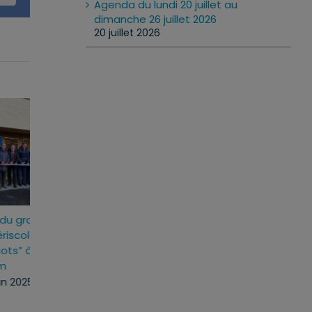
Agenda du lundi 20 juillet au
dimanche 26 juillet 2026
20 juillet 2026
as
Inauguration du groupe
Cérémonie des v
-
scolaire et périscolaire
lundi, 27 Jan 2025
“Les Coquelicots” à
Mommenheim
vendredi, 31 Jan 2025