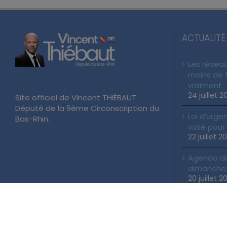
ACTUALITÉ
Les réseau
moins de 1
vraiment
24 juillet 2
Site officiel de Vincent THIÉBAUT
Député de la 9ème Circonscription du
Loi d’urgen
Bas-Rhin.
voté pour
22 juillet 2
Agenda du 
dimanche 2
20 juillet 2
Copyright 2026 Vincent THIÉBAUT | Tous droits réservés |
Mentions Lé