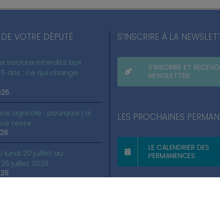
 DE VOTRE DÉPUTÉ
S’INSCRIRE À LA NEWSLET
x sociaux interdits aux
S’INSCRIRE ET RECEVO
5 ans : ce qui change
NEWSLETTER
026
ce agricole : pourquoi j’ai
LES PROCHAINES PERMA
 ce texte
026
LE CALENDRIER DES
lundi 20 juillet au
PERMANENCES
6 juillet 2026
026
gales
|
Politique des cookies