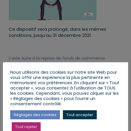
Ce dispositif sera prolongé, dans les mêmes
conditions, jusqu’au 31 décembre 2021.
L’aide suite à la reprise de fonds de commerce
Nous utilisons des cookies sur notre site Web pour
vous offrir une expérience la plus pertinente en
mémorisant vos préférences. En cliquant sur « Tout
accepter », vous consentez à l'utilisation de TOUS
les cookies. Cependant, vous pouvez cliquer sur les
« Réglages des cookies » pour fournir un
consentement contrôlé.
Cette nouvelle aide est destinée aux entreprises
Réglages des cookies
Tout accepter
qui ont acquis, en 2020, un fonds de commerce
dont l’activité a été interdite et qui n’ont fait aucun
Tout rejeter
chiffre d’affaires. Le montant versé est calculé par