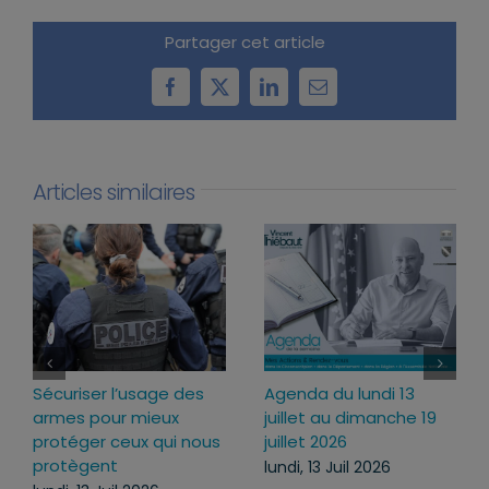
Partager cet article
Facebook
X
LinkedIn
Email
Articles similaires
Loi d’urgence agricole :
Projet de loi RIPOST :
pourquoi j’ai voté pour
des réponses fermes
ce texte
face aux atteintes à
l’ordre public du
mercredi, 22 Juil 2026