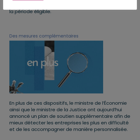
rapport à l’excédent brut d’exploitation au cours de
la période éligible.
Des mesures complémentaires
En plus de ces dispositifs, le ministre de l’Économie
ainsi que le ministre de la Justice ont aujourd’hui
annoncé un plan de soutien supplémentaire afin de
mieux détecter les entreprises les plus en difficulté
et de les accompagner de manière personnalisée.