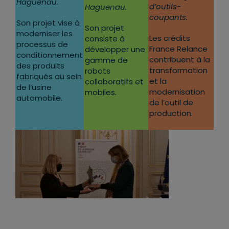
Haguenau.
d’outils-
Haguenau.
coupants.
Son projet vise à
Son projet
moderniser les
Les crédits
consiste à
processus de
France Relance
développer une
conditionnement
contribuent à la
gamme de
des produits
transformation
robots
fabriqués au sein
et la
collaboratifs et
de l’usine
modernisation
mobiles.
automobile.
de l’outil de
production.