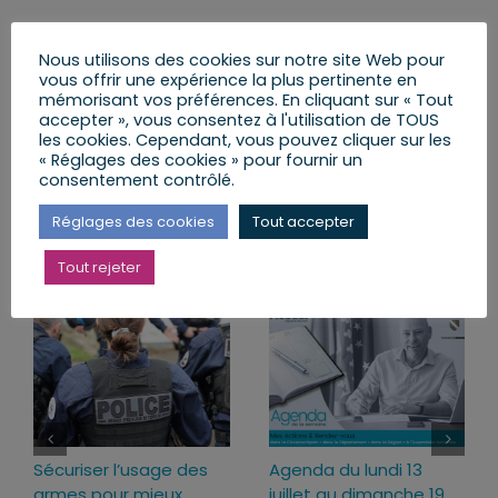
Nous utilisons des cookies sur notre site Web pour
vous offrir une expérience la plus pertinente en
mémorisant vos préférences. En cliquant sur « Tout
Partager cet article
accepter », vous consentez à l'utilisation de TOUS
les cookies. Cependant, vous pouvez cliquer sur les
« Réglages des cookies » pour fournir un
Facebook
X
LinkedIn
Email
consentement contrôlé.
Réglages des cookies
Tout accepter
Articles similaires
Tout rejeter
Sécuriser l’usage des
Agenda du lundi 13
armes pour mieux
juillet au dimanche 19