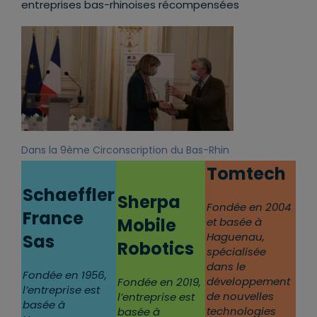
entreprises bas-rhinoises récompensées
Dans la 9ème Circonscription du Bas-Rhin
Tomtech
Schaeffler
Sherpa
Fondée en 2004
France
Mobile
et basée à
Haguenau,
Sas
Robotic
s
spécialisée
dans le
Fondée en 1956,
développement
Fondée en 2019,
l’entreprise est
de nouvelles
l’entreprise est
basée à
technologies
basée à