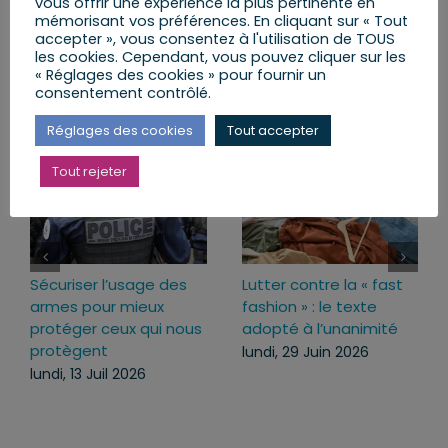
vous offrir une expérience la plus pertinente en
Facebook
X
LinkedIn
Email
mémorisant vos préférences. En cliquant sur « Tout
accepter », vous consentez à l'utilisation de TOUS
les cookies. Cependant, vous pouvez cliquer sur les
« Réglages des cookies » pour fournir un
consentement contrôlé.
Articles similaires
Réglages des cookies
Tout accepter
Tout rejeter
Sécuriser l’usage des
Lutter contre la « fast
armes pour mieux
fashion » : le texte
protéger ceux qui nous
adopté à l’unanimité
protègent
lundi, 29 Juin 2026
lundi, 13 Juil 2026