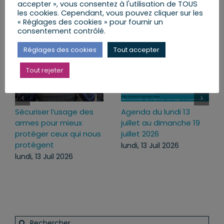
accepter », vous consentez à l'utilisation de TOUS
les cookies. Cependant, vous pouvez cliquer sur les
Articles similaires
« Réglages des cookies » pour fournir un
consentement contrôlé.
Réglages des cookies
Tout accepter
Tout rejeter
Sécuriser l’usage des
Agenda du lundi 13
armes pour mieux
juillet au dimanche 19
protéger ceux qui nous
juillet 2026
protègent
lundi, 13 Juil 2026
lundi, 13 Juil 2026
Rechercher: