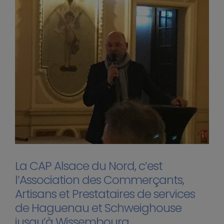
La CAP Alsace du Nord, c’est
l’Association des Commerçants,
Artisans et Prestataires de services
de Haguenau et Schweighouse
jusqu’à Wissembourg