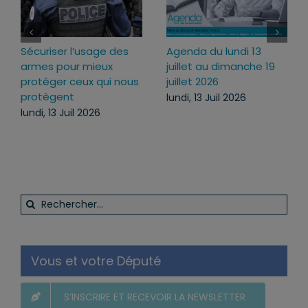
Loi d’urgence agricole :
Projet de loi RIPOST :
pourquoi j’ai voté pour
des réponses fermes
ce texte
face aux atteintes à
l’ordre public du
mercredi, 22 Juil 2026
quotidien
lundi, 13 Juil 2026
Rechercher:
Vous et votre Député