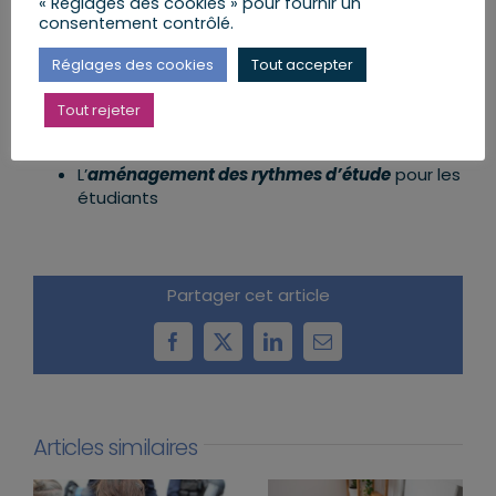
« Réglages des cookies » pour fournir un
solutions
de répit
consentement contrôlé.
Épauler
les jeunes aidants
Réglages des cookies
Tout accepter
La sensibilisation des personnels de l’Éducation
nationale, pour
repérer et orienter les jeunes
Tout rejeter
aidants
L’
aménagement des rythmes d’étude
pour les
étudiants
Partager cet article
Facebook
X
LinkedIn
Email
Articles similaires