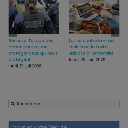
usage des
Lutter contre la « fast
Loi d’urgence agr
mieux
fashion » : le texte
pourquoi j’ai vo
x qui nous
adopté à l’unanimité
ce texte
lundi, 29 Juin 2026
mercredi, 22 Juil
2026
Rechercher: