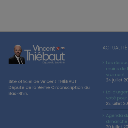
ACTUALITÉ
Les réseau
moins de 1
vraiment
24 juillet 2
Site officiel de Vincent THIÉBAUT
Député de la 9ème Circonscription du
Loi d’urgen
Bas-Rhin.
voté pour
22 juillet 2
Agenda du 
dimanche 2
20 juillet 2