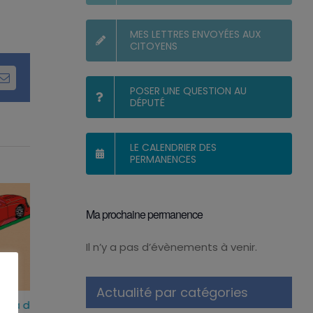
MES LETTRES ENVOYÉES AUX
CITOYENS
dIn
Email
POSER UNE QUESTION AU
DÉPUTÉ
LE CALENDRIER DES
PERMANENCES
Ma prochaine permanence
Il n’y a pas d’évènements à venir.
Notice
Actualité par catégories
 des
Les réseaux sociaux
La loi de simplific