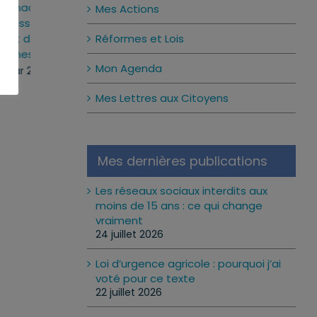
du
interdits aux moins de 15
la vie économique
Mes Actions
ement
ans : ce qui change
texte voté, des 
Réformes et Lois
place
vraiment
concrètes
vendredi, 24 Juil 2026
mardi, 14 Avr 2026
Mon Agenda
Mes Lettres aux Citoyens
Mes dernières publications
Les réseaux sociaux interdits aux
moins de 15 ans : ce qui change
vraiment
24 juillet 2026
Loi d’urgence agricole : pourquoi j’ai
voté pour ce texte
22 juillet 2026