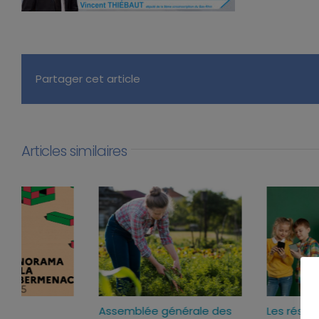
Partager cet article
Articles similaires
Les réseaux sociaux
La loi de simplification d