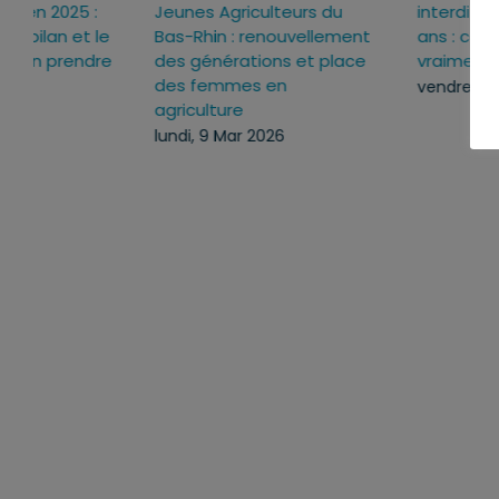
interdits aux moins de 15
la vie économique : un
ans : ce qui change
texte voté, des mesure
vraiment
concrètes
vendredi, 24 Juil 2026
mardi, 14 Avr 2026