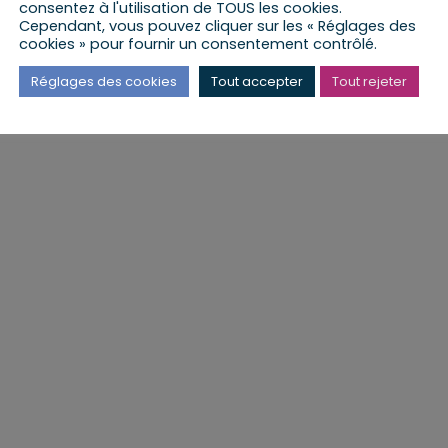
consentez à l'utilisation de TOUS les cookies.
Cybermenaces en 2025 :
Jeunes Agriculteurs 
Cependant, vous pouvez cliquer sur les « Réglages des
s
l’ANSSI dresse le bilan et le
Bas-Rhin : renouvell
cookies » pour fournir un consentement contrôlé.
Parlement doit en prendre
des générations et 
toute la mesure
des femmes en
Réglages des cookies
Tout accepter
Tout rejeter
agriculture
lundi, 16 Mar 2026
lundi, 9 Mar 2026