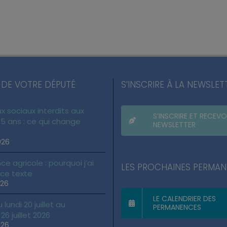
 DE VOTRE DÉPUTÉ
S’INSCRIRE À LA NEWSLET
x sociaux interdits aux
S’INSCRIRE ET RECEVO
5 ans : ce qui change
NEWSLETTER
026
ce agricole : pourquoi j’ai
LES PROCHAINES PERMA
 ce texte
026
LE CALENDRIER DES
lundi 20 juillet au
PERMANENCES
6 juillet 2026
026