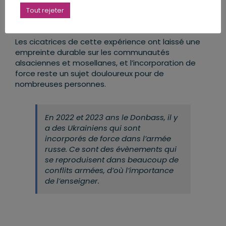
survécu ont souvent été traumatisés par leur
Tout rejeter
expérience.
Les cicatrices de cette expérience ont laissé une
empreinte durable sur les communautés
alsaciennes et mosellanes, et l’incorporation de
force reste un sujet douloureux pour de
nombreuses personnes.
En 2022 et 2023 ans le Donbass, il y
a des Ukrainiens qui sont
incorporés de force dans l’armée
russe. Ce sont des évènements qui
se reproduisent dans beaucoup de
conflits armées, d’où l’importance
de l’enseigner.