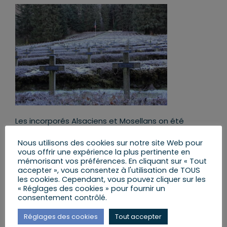
Les incorporés Alsaciens et Mosellans on été
envoyés, dans leur grande majorité, sur le front
russe : il y avait une crainte de la part des nazis
Nous utilisons des cookies sur notre site Web pour
vous offrir une expérience la plus pertinente en
qu’ils désertent et qu’ils ne veuillent pas combattre
mémorisant vos préférences. En cliquant sur « Tout
contre leur propre patrie, la France. 30 000 d’entre
accepter », vous consentez à l'utilisation de TOUS
eux mourront au combat, 10 000 seront portés
les cookies. Cependant, vous pouvez cliquer sur les
disparus et 30 000 autres reviendront blessés ou
« Réglages des cookies » pour fournir un
invalides.
consentement contrôlé.
Beaucoup d’entre eux ont été tués, blessés ou
Réglages des cookies
Tout accepter
capturés par les Soviétiques, et ceux qui ont