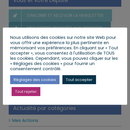
Vous et votre Député
S’INSCRIRE ET RECEVOIR LA NEWSLETTER
MES LETTRES ENVOYÉES AUX CITOYENS
Nous utilisons des cookies sur notre site Web pour
POSER UNE QUESTION AU DÉPUTÉ
vous offrir une expérience la plus pertinente en
mémorisant vos préférences. En cliquant sur « Tout
LE CALENDRIER DES PERMANENCES
accepter », vous consentez à l'utilisation de TOUS
les cookies. Cependant, vous pouvez cliquer sur les
« Réglages des cookies » pour fournir un
consentement contrôlé.
Ma prochaine permanence
Réglages des cookies
Tout accepter
Il n’y a pas d’évènements à venir.
Tout rejeter
Notice
Actualité par catégories
Mes Actions