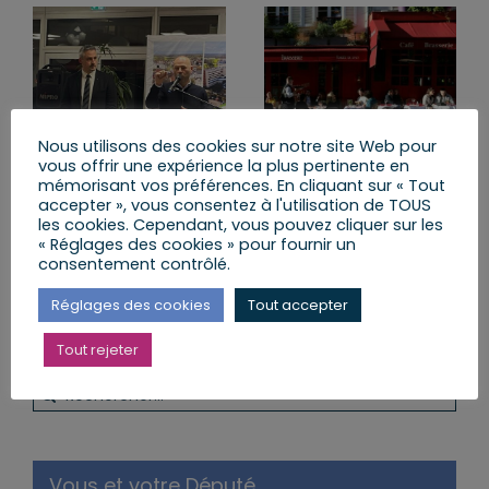
Nous utilisons des cookies sur notre site Web pour
vous offrir une expérience la plus pertinente en
Cérémonie des vœux
Nous ne laisserons pas
mémorisant vos préférences. En cliquant sur « Tout
au Centre Hospitalier
tomber les hôteliers-
accepter », vous consentez à l'utilisation de TOUS
de Haguenau
restaurateurs
les cookies. Cependant, vous pouvez cliquer sur les
« Réglages des cookies » pour fournir un
vendredi, 10 Jan 2025
vendredi, 21 Jan 2022
consentement contrôlé.
Réglages des cookies
Tout accepter
Tout rejeter
Rechercher:
Vous et votre Député