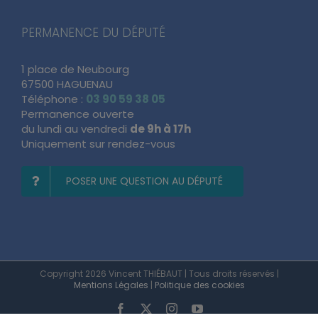
PERMANENCE DU DÉPUTÉ
1 place de Neubourg
67500 HAGUENAU
Téléphone :
03 90 59 38 05
Permanence ouverte
du lundi au vendredi
de 9h à 17h
Uniquement sur rendez-vous
POSER UNE QUESTION AU DÉPUTÉ
Copyright 2026 Vincent THIÉBAUT | Tous droits réservés |
Mentions Légales
|
Politique des cookies
Facebook
X
Instagram
YouTube