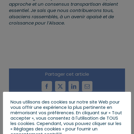
approche et un consensus transpartisan étaient
essentiel. Je sais que nous contribuerons tous,
alsaciens rassemblés, à un avenir apaisé et de
croissance pour l’Alsace.
Partager cet article
Facebook
X
LinkedIn
Email
Nous utilisons des cookies sur notre site Web pour
vous offrir une expérience la plus pertinente en
mémorisant vos préférences. En cliquant sur « Tout
Articles similaires
accepter », vous consentez à l'utilisation de TOUS
les cookies. Cependant, vous pouvez cliquer sur les
« Réglages des cookies » pour fournir un