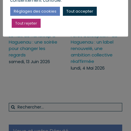
consentement contrôlé.
Réglages des cookies
Tout accepter
Tout rejeter
La nuit du handicap à
Forêt d’Exception® de
Haguenau : une soirée
Haguenau : un label
pour changer les
renouvelé, une
regards
ambition collective
réaffirmée
samedi, 13 Juin 2026
lundi, 4 Mai 2026
Rechercher: