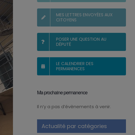
MES LETTRES ENVOYÉES AUX
CITOYENS
POSER UNE QUESTION AU
DÉPUTÉ
LE CALENDRIER DES
PERMANENCES
Ma prochaine permanence
Il n’y a pas d’évènements à venir.
Notice
Actualité par catégories