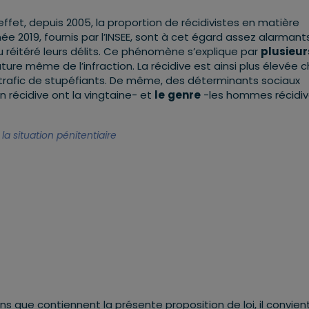
effet, depuis 2005, la proportion de récidivistes en matière
nnée 2019, fournis par l’INSEE, sont à cet égard assez alarmants
réitéré leurs délits. Ce phénomène s’explique par
plusieur
re même de l’infraction. La récidive est ainsi plus élevée 
 trafic de stupéfiants. De même, des déterminants sociaux
récidive ont la vingtaine- et
le
genre
-les hommes récidi
 la situation pénitentiaire
s que contiennent la présente proposition de loi, il convien