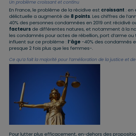
Un problème croissant et continu
En France, le problème de la récidive est
croissant
: en 
délictuelle a augmenté de
8 points
. Les chiffres de l’a
40% des personnes condamnées en 2019 ont récidivé ou 
facteurs
de différentes natures, et notamment à la natu
les condamnés pour actes de rébellion, port d’arme ou
influent sur ce problème :
l’âge
-40% des condamnés en 
presque 2 fois plus que les femmes-.
Ce qu’a fait la majorité pour l’amélioration de la justice et de
Pour lutter plus efficacement, en-dehors des proposition