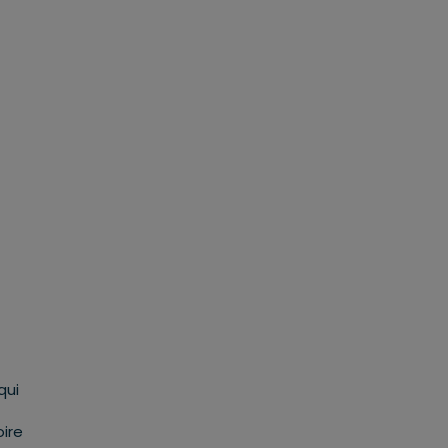
qui
oire