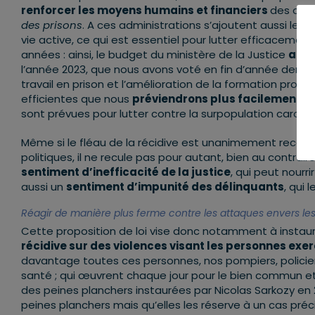
renforcer les moyens humains et financiers
des admin
des prisons
. A ces administrations s’ajoutent aussi les
a
vie active, ce qui est essentiel pour lutter efficacement 
années : ainsi, le budget du ministère de la Justice
a au
l’année 2023, que nous avons voté en fin d’année derniè
travail en prison et l’amélioration de la formation prof
efficientes que nous
p
réviendrons plus facilement le
sont prévues pour lutter contre la surpopulation carcéra
Même si le fléau de la récidive est unanimement reco
politiques, il ne recule pas pour autant, bien au contra
sentiment d’inefficacité de la justice
, qui peut nourr
aussi un
sentiment d’impunité des délinquants
, qui 
Réagir de manière plus ferme contre les attaques envers les
Cette proposition de loi vise donc notamment à instau
récidive sur des violences visant les personnes exe
davantage toutes ces personnes, nos pompiers, policier
santé ; qui œuvrent chaque jour pour le bien commun et
des peines planchers instaurées par Nicolas Sarkozy en 
peines planchers mais qu’elles les réserve à un cas préc