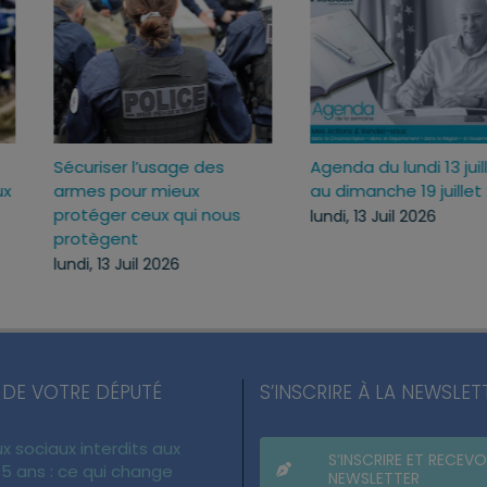
s
Agenda du lundi 13 juillet
Loi d’urgence agri
au dimanche 19 juillet 2026
pourquoi j’ai vot
ous
texte
lundi, 13 Juil 2026
mercredi, 22 Juil 
 DE VOTRE DÉPUTÉ
S’INSCRIRE À LA NEWSLET
x sociaux interdits aux
S’INSCRIRE ET RECEVO
5 ans : ce qui change
NEWSLETTER