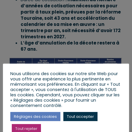
d’années de cotisation nécessaires pour
partir à taux plein, prévues par la réforme
Touraine, soit 43 ans et accélération du
calendrier de sa mise en œuvre : un
trimestre par an, soit nécessité d’avoir 172
trimestres en 2027.
L’âge d’annulation de la décote restera à
67 ans.
Nous utilisons des cookies sur notre site Web pour
vous offrir une expérience la plus pertinente en
mémorisant vos préférences. En cliquant sur « Tout
accepter », vous consentez à l'utilisation de TOUS
les cookies. Cependant, vous pouvez cliquer sur les
« Réglages des cookies » pour fournir un
consentement contrôlé.
Réglages des cookies
Tout accepter
Tout rejeter