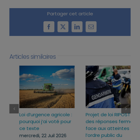
Partager cet article
Facebook
X
LinkedIn
Email
Articles similaires
Loi d’urgence agricole :
Projet de loi RIPOST :
pourquoi j’ai voté pour
des réponses fermes
ce texte
face aux atteintes à
l’ordre public du
mercredi, 22 Juil 2026