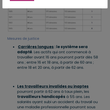
Mesures de justice
Carrières longues
: le système sera
adapté
. Les actifs qui ont commencé à
travailler avant 16 ans pourront partir dès 58
ans ; entre 16 et 18 ans, à partir de 60 ans ;
entre 18 et 20 ans, à partir de 62 ans.
Les travailleurs invalides ou inaptes
pourront partir à 62 ans à taux plein, les
travailleurs handicapés
à 55 ans. Les
salariés ayant subi un accident du travail ou
une maladie professionnelle pourront sous