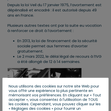
Depuis la loi Veil du 17 janvier 1975, l’avortement est
dépénalisé et encadré : il est autorisé depuis 49
ans en France.
Plusieurs autres textes ont par la suite eu vocation
à renforcer ce droit à l’avortement :
En 2013, la loi de financement de la sécurité
sociale permet aux femmes d’avorter
gratuitement.
Le 2 mars 2022, le délai légal de recours à l’IVG
a été allongé de 12 à 14 semaines.
Nous utilisons des cookies sur notre site Web pour
vous offrir une expérience la plus pertinente en
mémorisant vos préférences. En cliquant sur « Tout
accepter », vous consentez à l'utilisation de TOUS
les cookies. Cependant, vous pouvez cliquer sur les
« Réglages des cookies » pour fournir un