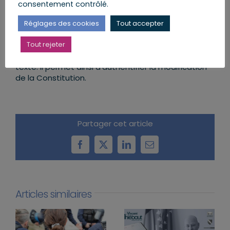
consentement contrôlé.
La cérémonie de scellement
Réglages des cookies
Tout accepter
Le 8 mars 2024, lors de la Journée internationale
des droits des femmes aura lieu la cérémonie de
Tout rejeter
scellement. Éric Dupond-Moretti, ministre de la
Justice, apposera le sceau officiel républicain sur le
texte. Il permet ainsi d’authentifier la modification
de la Constitution.
Partager cet article
Facebook
X
LinkedIn
Email
Articles similaires