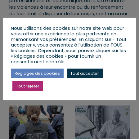
professionnelle et économique, de la lutte contre
les violences à leur encontre ou du renforcement
de leur droit à disposer de leur corps, sont au cœur
de ce quinquennat et des valeurs portées par
notre groupe.
Nous utilisons des cookies sur notre site Web pour
vous offrir une expérience la plus pertinente en
mémorisant vos préférences. En cliquant sur « Tout
accepter », vous consentez à l'utilisation de TOUS
les cookies. Cependant, vous pouvez cliquer sur les
Partager cet article
« Réglages des cookies » pour fournir un
consentement contrôlé.
Facebook
X
LinkedIn
Email
Réglages des cookies
Tout accepter
Tout rejeter
Articles similaires