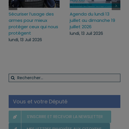
riser l’usage des
Agenda du lundi 13
Loi d’ur
s pour mieux
juillet au dimanche 19
pourquoi
éger ceux qui nous
juillet 2026
ce text
tègent
lundi, 13 Juil 2026
mercredi
, 13 Juil 2026
Rechercher:
Vous et votre Député
S’INSCRIRE ET RECEVOIR LA NEWSLETTER