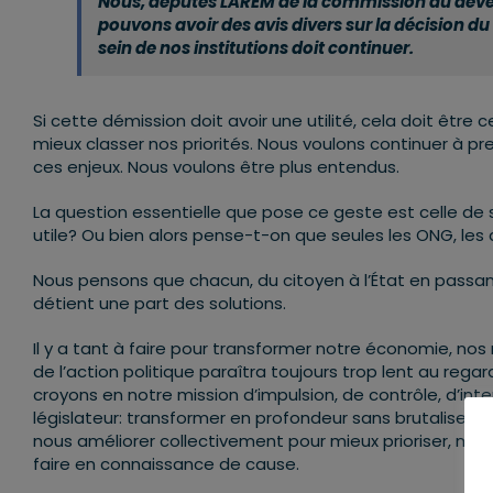
Nous, députés LAREM de la commission du déve
pouvons avoir des avis divers sur la décision d
sein de nos institutions doit continuer.
Si cette démission doit avoir une utilité, cela doit être c
mieux classer nos priorités. Nous voulons continuer à p
ces enjeux. Nous voulons être plus entendus.
La question essentielle que pose ce geste est celle de 
utile? Ou bien alors pense-t-on que seules les ONG, les a
Nous pensons que chacun, du citoyen à l’État en passant p
détient une part des solutions.
Il y a tant à faire pour transformer notre économie, no
de l’action politique paraîtra toujours trop lent au re
croyons en notre mission d’impulsion, de contrôle, d’in
législateur: transformer en profondeur sans brutaliser t
nous améliorer collectivement pour mieux prioriser, mieux
faire en connaissance de cause.