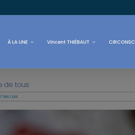
À LA UNE
Vincent THIÉBAUT
CIRCONSC
e de tous
 les Lois