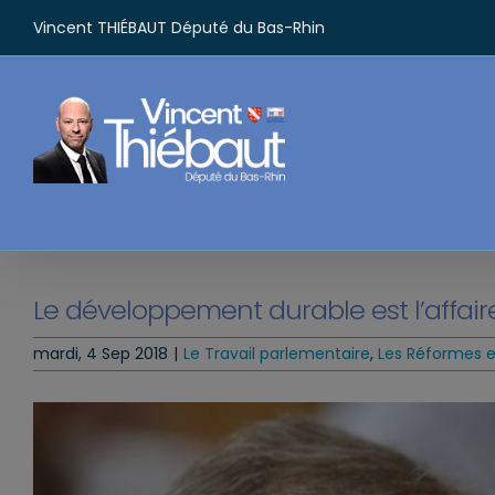
Passer
Vincent THIÉBAUT Député du Bas-Rhin
au
contenu
Le développement durable est l’affair
mardi, 4 Sep 2018
|
Le Travail parlementaire
,
Les Réformes et