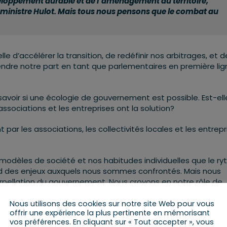
loppement durable et de l’aménagement du territoire,
u ministre Hulot. Mais tous nous pensons que le combat au
elle d’accélérer la transition, de redéfinir nos arbitrages, et d
rendre notre part en tant que parlementaires en première lig
savoir si une écologie de gouvernement est possible. Est-ell
ssociations et les entreprises ont la solution?
ar les associations, les collectivités locales et les entrepr
s modèles de société et nos habitudes individuelles que le r
gard des enjeux auxquels nous sommes confrontés. Mais nous
terpellation du gouvernement. Nous croyons en notre rôle de
out en résistant aux compromissions. Pour cela, il nous faudr
 inciter, mieux arbitrer. Admettre que choisir, c’est renoncer
Nous utilisons des cookies sur notre site Web pour vous
offrir une expérience la plus pertinente en mémorisant
vos préférences. En cliquant sur « Tout accepter », vous