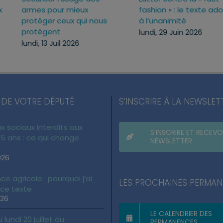
ux
armes pour mieux
fashion » : le texte 
c
protéger ceux qui nous
à l’unanimité
protègent
lundi, 29 Juin 2026
lundi, 13 Juil 2026
 DE VOTRE DÉPUTÉ
S’INSCRIRE À LA NEWSLET
x sociaux interdits aux
S’INSCRIRE ET RECEVO
5 ans : ce qui change
NEWSLETTER
026
ce agricole : pourquoi j’ai
LES PROCHAINES PERMA
 ce texte
026
LE CALENDRIER DES
lundi 20 juillet au
PERMANENCES