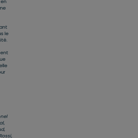
 en
une
tant
s le
ité.
ment
que
elle
our
onel
al,
ud,
Rossi,