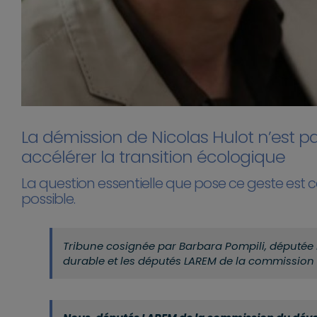
La démission de Nicolas Hulot n’est pas
accélérer la transition écologique
La question essentielle que pose ce geste est 
possible.
Tribune cosignée par Barbara Pompili, députée
durable et les députés LAREM de la commission