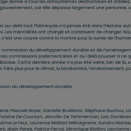
gage donné à tous les antisystèmes destructeurs et stériles,
de gouvernement, car elle dépasse largement une personne, 
et au-delà tout l’hémicycle n’a jamais été dans l’Histoire au
es. Les mentalités ont changé et continuent de changer. Nou
 c’est une course contre la montre pour la survie de l’human
et la commission du développement durable et de l’aménage
les autres commissions parlementaires et au-delà pousser à ce 
absolue. Cette dernière année n’a pas été vaine, loin de là, c
faire plus pour le climat, la biodiversité, l’environnement, p
ission du développement durable
nd, Pascale Boyer, Danielle Brulebois, Stéphane Buchou, Li
 Yolaine De Courson, Jennifer De Temmerman, Loïc Dombrev
drine Le Feur, Laurence Maillart Méhaignerie, Sandra Marsa
k, Alain Perea, Patrice Perrot, Véronique Riotton, Laurianne 