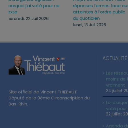
pourquoi j’ai voté pour ce
réponses fermes face a
texte
atteintes à l’ordre publi
du quotidien
mercredi, 22 Juil 2026
lundi, 13 Juil 2026
ACTUALITÉ
Les réseau
moins de 1
vraiment
24 juillet 2
Site officiel de Vincent THIÉBAUT
Député de la 9ème Circonscription du
Loi d’urgen
Bas-Rhin.
voté pour
22 juillet 2
Agenda du 