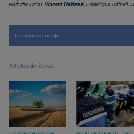
Nathalie Sarles,
Vincent Thiébaut,
Frédérique Tuffnell, 
Partager cet article
Articles similaires
Loi d’urgence agricole :
Projet de loi RIPOST : des