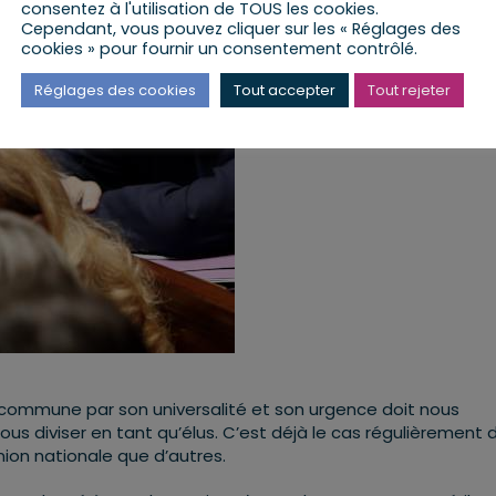
consentez à l'utilisation de TOUS les cookies.
Cependant, vous pouvez cliquer sur les « Réglages des
cookies » pour fournir un consentement contrôlé.
Réglages des cookies
Tout accepter
Tout rejeter
 commune par son universalité et son urgence doit nous
us diviser en tant qu’élus. C’est déjà le cas régulièrement 
ion nationale que d’autres.