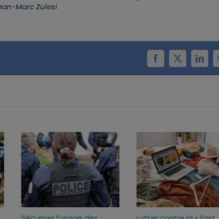
Jean-Marc Zulesi
Facebook
X
Linke
Sécuriser l’usage des
Lutter contre la « fas