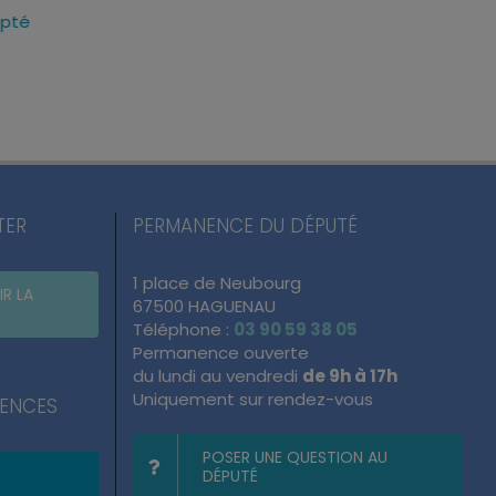
adopté
pourquoi j’ai voté pour ce
réponses fermes 
texte
atteintes à l’ordre
du quotidien
mercredi, 22 Juil 2026
lundi, 13 Juil 2026
TER
PERMANENCE DU DÉPUTÉ
1 place de Neubourg
IR LA
67500 HAGUENAU
Téléphone :
03 90 59 38 05
Permanence ouverte
du lundi au vendredi
de 9h à 17h
Uniquement sur rendez-vous
NENCES
POSER UNE QUESTION AU
DÉPUTÉ