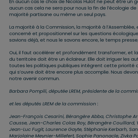
En aucun cas le choix de Nicolas Hulot ne peut être un 
aucun cas cela ne sera pour nous la fin de l’écologie 
majorité partisane ou même un seul pays.
La majorité à la Commission, la majorité à l’Assemblée, 
concerné et propositionnel sur les questions écologiqu
savions déjà, et nous le savons encore, le temps presse,
Oui, il faut accélérer et profondément transformer, 
du territoire doit être un éclaireur. Elle doit irriguer 
toutes les politiques publiques intègrent cette priorité 
qui s’ouvre doit être encore plus accomplie. Nous devons 
notre avenir commun.
Barbara Pompili, députée LREM, présidente de la comm
et les députés LREM de la commission :
Jean-François Cesarini, Bérangère Abba, Christophe Are
Causse, Jean-Charles Colas Roy, Bérangère Couillard,
Jean-Luc Fugit, Laurence Gayte, Stéphanie Kerbarh, San
Marjolaine Meynier-Millefert, Sophie Panonacle, Zivka Par