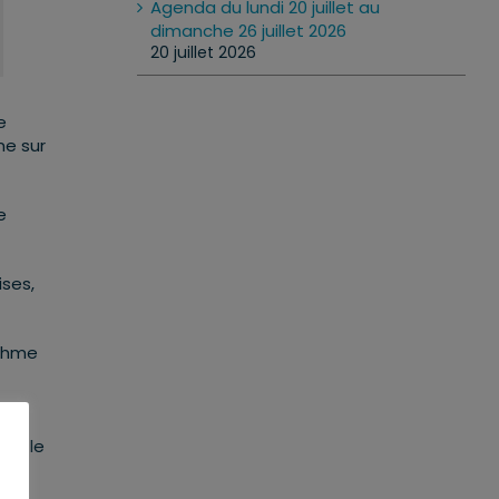
Agenda du lundi 20 juillet au
dimanche 26 juillet 2026
20 juillet 2026
e
ne sur
e
ises,
ythme
a
 et le