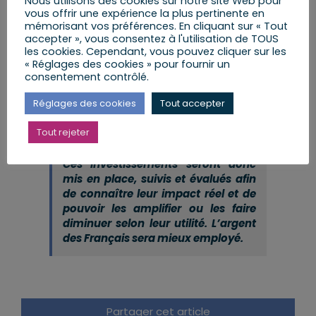
Nous utilisons des cookies sur notre site Web pour
vous offrir une expérience la plus pertinente en
mémorisant vos préférences. En cliquant sur « Tout
Réallocations selon l’efficacité des mesures :
accepter », vous consentez à l'utilisation de TOUS
Un suivi attentif permettra de faire le point
les cookies. Cependant, vous pouvez cliquer sur les
régulièrement sur l’efficacité des investissements.
« Réglages des cookies » pour fournir un
Si l’impact socio-économique des investissements
consentement contrôlé.
est élevé, ils seront renforcés. S’il est faible, les
investissements seront diminués au profit d’autres
Réglages des cookies
Tout accepter
investissements du Grand Plan.
Tout rejeter
Ces investissements seront donc
mis en place, suivis et évalués afin
de connaître leur impact réel et de
pouvoir les amplifier ou les faire
diminuer selon leur utilité. L’argent
des Français sera mieux employé.
Partager cet article