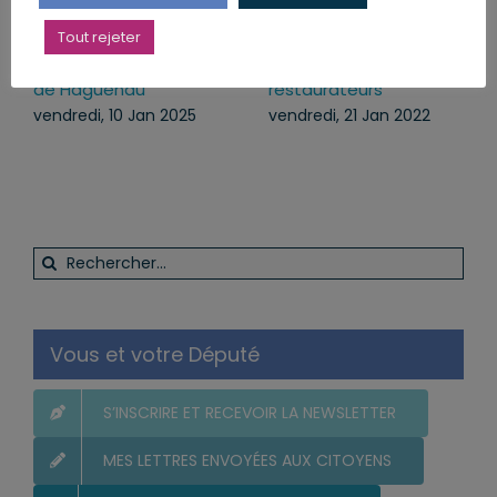
Tout rejeter
Cérémonie des vœux
Nous ne laisserons pas
au Centre Hospitalier
tomber les hôteliers-
de Haguenau
restaurateurs
vendredi, 10 Jan 2025
vendredi, 21 Jan 2022
Rechercher:
Vous et votre Député
S’INSCRIRE ET RECEVOIR LA NEWSLETTER
MES LETTRES ENVOYÉES AUX CITOYENS