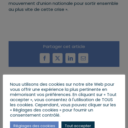
mouvement d’union nationale pour sortir ensemble
au plus vite de cette crise ».
Partager cet article
Facebook
X
LinkedIn
Email
Nous utilisons des cookies sur notre site Web pour
Articles similaires
vous offrir une expérience la plus pertinente en
mémorisant vos préférences. En cliquant sur « Tout
accepter », vous consentez à l'utilisation de TOUS
les cookies. Cependant, vous pouvez cliquer sur les
« Réglages des cookies » pour fournir un
consentement contrôlé.
Réglages des cookies
Tout accepter