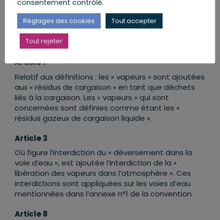
consentement contrôlé.
concernant le traitement de résidus gazeux de
cargaison liquide (vapeurs), issu de la résolution
Réglages des cookies
Tout accepter
CDNI
–
2017
–
I
–
4, adoptée le 22 juin 2017, et dont le
texte est annexé à la présente loi.
Tout rejeter
er
Article 1
Relatif aux définitions : les « vapeurs » sont ajoutées
aux « résidus de cargaison » en tant que déchets
liés à la cargaison. Les « vapeurs » qui sont
concernées sont définies comme étant les «
résidus gazeux de cargaison liquide ».
Article 3
Où figure l’interdiction du « déversement dans la
voie d’eau », est ajoutée l’interdiction de la «
libération des vapeurs dans l’atmosphère ». Ces
interdictions sont appliquées sur les voies d’eau
mentionnées dans l’annexe n°1 de la convention.
Article 8