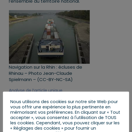
l’ensemble du territoire national.
Navigation sur la Rhin : écluses de
Rhinau – Photo Jean-Claude
Spielmann – (CC-BY-NC-SA)
Analyse de l’article unique
Article unique
Nous utilisons des cookies sur notre site Web pour
Est autorisée l’approbation de l’amendement de la
vous offrir une expérience la plus pertinente en
mémorisant vos préférences. En cliquant sur « Tout
convention relative à la collecte, au dépôt et à la
accepter », vous consentez à l'utilisation de TOUS
réception des déchets survenant en navigation
les cookies. Cependant, vous pouvez cliquer sur les
rhénane et intérieure et de son règlement
« Réglages des cookies » pour fournir un
d’application, partie B, par des dispositions