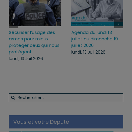
Loi d’urgence agricole :
Projet de loi RIPOST :
pourquoi j’ai voté pour
des réponses fermes
ce texte
face aux atteintes à
l’ordre public du
mercredi, 22 Juil 2026
quotidien
lundi, 13 Juil 2026
Rechercher:
Vous et votre Député