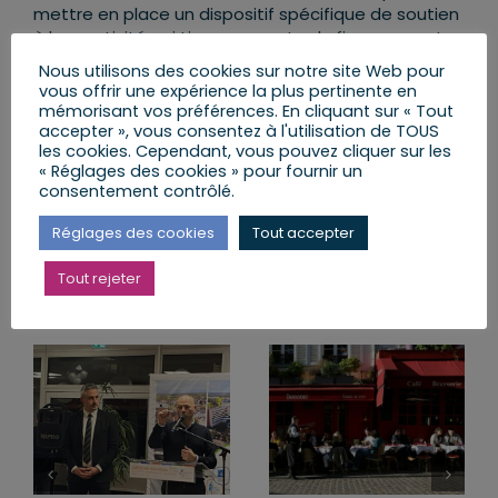
mettre en place un dispositif spécifique de soutien
à leur activité qui tienne compte du financement
conventionnel.
Nous utilisons des cookies sur notre site Web pour
vous offrir une expérience la plus pertinente en
mémorisant vos préférences. En cliquant sur « Tout
accepter », vous consentez à l'utilisation de TOUS
les cookies. Cependant, vous pouvez cliquer sur les
Partager cet article
« Réglages des cookies » pour fournir un
consentement contrôlé.
Facebook
X
LinkedIn
Email
Réglages des cookies
Tout accepter
Tout rejeter
Articles similaires