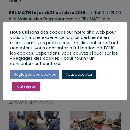
Mairie
BRUMATH le jeudi 31 octobre 2019
de 11h00 à 12h00
à la Maison des Permanences de BRUMATH à la
Place Victor Fischer
Nous utilisons des cookies sur notre site Web pour
vous offrir une expérience la plus pertinente en
mémorisant vos préférences. En cliquant sur « Tout
accepter », vous consentez à l'utilisation de TOUS
les cookies. Cependant, vous pouvez cliquer sur les
« Réglages des cookies » pour fournir un
Partager cet article
consentement contrôlé.
Réglages des cookies
Tout accepter
Facebook
X
LinkedIn
Email
Tout rejeter
Articles similaires