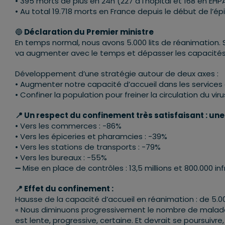
• 395 morts de plus en 24h (227 à l’hôpital et 168 en EHP
• Au total 19.718 morts en France depuis le début de l’épi
🔵
Déclaration du Premier ministre
En temps normal, nous avons 5.000 lits de réanimation.
va augmenter avec le temps et dépasser les capacités 
Développement d’une stratégie autour de deux axes :
• Augmenter notre capacité d’accueil dans les services
• Confiner la population pour freiner la circulation du viru
📍 Un respect du confinement très satisfaisant : 
• Vers les commerces : -86%
• Vers les épiceries et pharamcies : -39%
• Vers les stations de transports : -79%
• Vers les bureaux : -55%
➖ Mise en place de contrôles : 13,5 millions et 800.000 i
📍 Effet du confinement :
Hausse de la capacité d’accueil en réanimation : de 5.000
« Nous diminuons progressivement le nombre de malades 
est lente, progressive, certaine. Et devrait se poursuivr