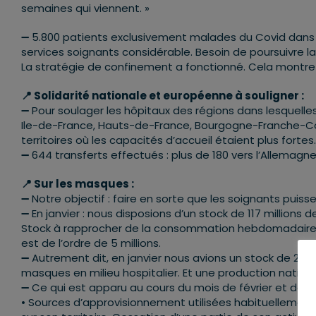
semaines qui viennent. »
➖ 5.800 patients exclusivement malades du Covid dans le
services soignants considérable. Besoin de poursuivre l
La stratégie de confinement a fonctionné. Cela montre l
📍 Solidarité nationale et européenne à souligner :
➖ Pour soulager les hôpitaux des régions dans lesquell
Ile-de-France, Hauts-de-France, Bourgogne-Franche-Com
territoires où les capacités d’accueil étaient plus fortes.
➖ 644 transferts effectués : plus de 180 vers l’Allemagne,
📍 Sur les masques :
➖ Notre objectif : faire en sorte que les soignants puis
➖ En janvier : nous disposions d’un stock de 117 millions
Stock à rapprocher de la consommation hebdomadaire d
est de l’ordre de 5 millions.
➖ Autrement dit, en janvier nous avions un stock de 2
masques en milieu hospitalier. Et une production nation
➖ Ce qui est apparu au cours du mois de février et débu
• Sources d’approvisionnement utilisées habituellement