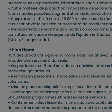
préparateurs en pharmacie, laboratoires, sage-femmes
➖ Autre matériel de protection : impossible de répond
(commandes passées, augmentation de la production en
➖ Respirateurs : d’ici à fin juin, 15 000 respirateurs de r
sécurisation de la position et possibilité de mobiliser n
➖ Médicaments de réanimation : explosion consommatio
constitués en cas de résurgence de l’épidémie. L’acti
(Chine, Espagne, Inde).
📍 Plan Ehpad
45% des Ehpad ont signalé au moins 1 cas positif avec
le cadre des services à domicile.
➖ Ne pas laisser un Ehpad seul dans la décision et dans
médecine gériatriques
➖ Renforts en personnels : mobilisation de la réserve sa
volontaires.
➖ Mise en place de dispositifs simplifiés et incitatifs p
➖ Campagne de dépistage : dès qu’1 cas est signalé, l’
50 000 tests programmés et réalisés cette semaine
➖ Confinement des résidents : interdiction des droits d
de nouvelles recommandations pour permettre un droit de