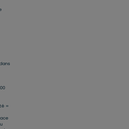
e
 dans
500
sté =
lace
du