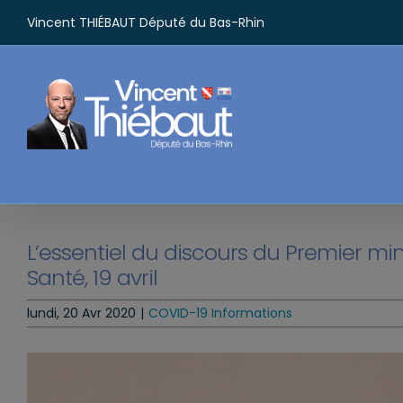
Passer
Vincent THIÉBAUT Député du Bas-Rhin
au
contenu
L’essentiel du discours du Premier mini
Santé, 19 avril
lundi, 20 Avr 2020
|
COVID-19 Informations