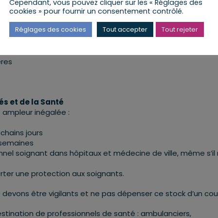
)
Cependant, vous pouvez cliquer sur les « Réglages des
à +8 millions/sem aujourd’hui. Nous allons continuer à augme
cookies » pour fournir un consentement contrôlé.
Réglages des cookies
Tout accepter
Tout rejeter
 de Chine
ères
és et de la Santé
 ampleur inégalée :
chains jours
 semaines
nel soignant dans hôpitaux et médecine de ville, même s’il
er une protection aux soignants.
s devons être vigilants et ne pas dépenser ce stock d’un cou
ination de professionnels de santé : ambulanciers,