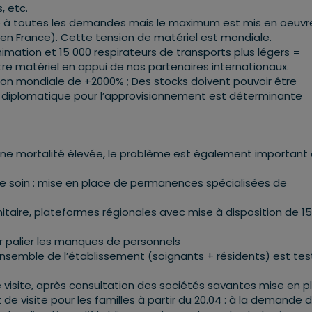
, etc.
re à toutes les demandes mais le maximum est mis en oeuvr
 France). Cette tension de matériel est mondiale.
éanimation et 15 000 respirateurs de transports plus légers =
otre matériel en appui de nos partenaires internationaux.
n mondiale de +2000% ; Des stocks doivent pouvoir être
on diplomatique pour l’approvisionnement est déterminante
 une mortalité élevée, le problème est également important
 le soin : mise en place de permanences spécialisées de
nitaire, plateformes régionales avec mise à disposition de 1
our palier les manques de personnels
ensemble de l’établissement (soignants + résidents) est te
e visite, après consultation des sociétés savantes mise en p
 visite pour les familles à partir du 20.04 : à la demande 