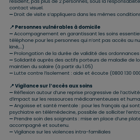
résident, pas plus de 2 personnes, sous la responsabili
contact visuel.
➖ Droit de visite s’appliquera dans les mêmes condition
📍 Personnes vulnérables à domicile
➖ Accompagnement en garantissant les soins essentiel
téléphone pour les personnes qui n’ont pas accès au n
kiné,…)
➖ Prolongation de la durée de validité des ordonnanc
➖ Solidarité auprès des actifs porteurs de maladie de 
maintien du salaire (à partir du 1.05)
➖ Lutte contre l’isolement : aide et écoute (0800 130 00
📍 Vigilance sur l’accès aux soins
➖ Réflexion autour d’une reprise progressive de l’activi
d’impact sur les ressources médicamenteuses et humain
➖ Angoisse et santé mentale : pour les français qui son
psychiatre en télémédecine, possible de solliciter l’entr
➖ Prendre soin des soignants : mise en place d’une plat
accompagné et soutenu.
➖ Vigilance sur les violences intra-familiales