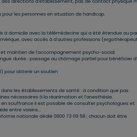
té des directions d’établissement, pas de contact physique 
s pour les personnes en situation de handicap.
s à domicile avec la télémédecine qui a été étendue au pa
umérique, avec accès à d’autres professions (ergothérapeu
es et maintien de l’accompagnement psycho-social
longue durée : passage au chômage partiel pour bénéficier d
0) pour obtenir un soutien
té dans les établissements de santé : à condition que pas
es nécessaires à la réanimation et l’anesthésie.
t en souffrance il est possible de consulter psychologues et
aide entre voisins…
eforme nationale dédié 0800 73 09 58 ; chacun doit être