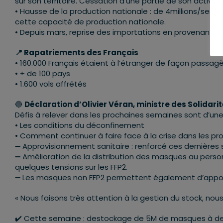
sur son territoire. Cessation d’une partie de son activité
• Hausse de la production nationale : de 4millions/sem 
cette capacité de production nationale.
• Depuis mars, reprise des importations en provenance
📍 Rapatriements des Français
• 160.000 Français étaient à l’étranger de façon passag
• + de 100 pays
• 1.600 vols affrétés
🔵
Déclaration d’Olivier Véran, ministre des Solidarit
Défis à relever dans les prochaines semaines sont d’une
• Les conditions du déconfinement
• Comment continuer à faire face à la crise dans les pro
➖ Approvisionnement sanitaire : renforcé ces dernières
➖ Amélioration de la distribution des masques au person
quelques tensions sur les FFP2.
➖ Les masques non FFP2 permettent également d’apport
« Nous faisons très attention à la gestion du stock, nou
✔️ Cette semaine : destockage de 5M de masques à dest