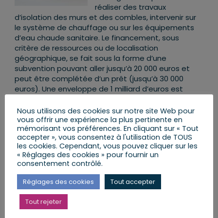
réaliser des travaux
d’isolation des murs et des combles, intervenir sur
le système de chauffage ou sur les équipements
d’eau chaude sanitaire. Le financement, sous
critère de ressources ou de localisation
géographique, se fait sous la forme d’une
subvention pouvant aller jusqu’à 20 000 euros et
peut être complétée d’un prêt (jusqu’à 30 000
euros). Une enveloppe de 1 milliard d’euros est
mobilisée par Action Logement pour ce dispositif,
en partenariat avec l’État
Nous utilisons des cookies sur notre site Web pour
vous offrir une expérience la plus pertinente en
mémorisant vos préférences. En cliquant sur « Tout
accepter », vous consentez à l'utilisation de TOUS
les cookies. Cependant, vous pouvez cliquer sur les
Pour en savoir plus sur le Dispositif Denormandie :
« Réglages des cookies » pour fournir un
une aide fiscale à la rénovation et à la location,
consentement contrôlé.
ICI
cliquez
Réglages des cookies
Tout accepter
Tout rejeter