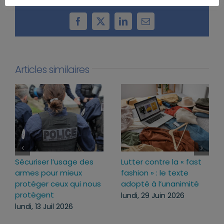
Partager cet article
Facebook
X
LinkedIn
Email
Articles similaires
Sécuriser l’usage des
Lutter contre la « fast
armes pour mieux
fashion » : le texte
protéger ceux qui nous
adopté à l’unanimité
protègent
lundi, 29 Juin 2026
lundi, 13 Juil 2026