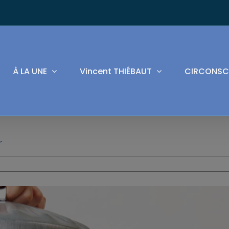
À LA UNE
Vincent THIÉBAUT
CIRCONSC
r