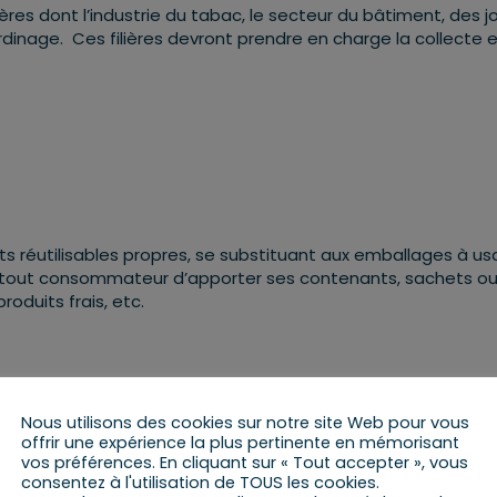
ères dont l’industrie du tabac, le secteur du bâtiment, des j
ardinage. Ces filières devront prendre en charge la collecte e
 réutilisables propres, se substituant aux emballages à u
our tout consommateur d’apporter ses contenants, sachets o
roduits frais, etc.
Nous utilisons des cookies sur notre site Web pour vous
offrir une expérience la plus pertinente en mémorisant
vos préférences. En cliquant sur « Tout accepter », vous
consentez à l'utilisation de TOUS les cookies.