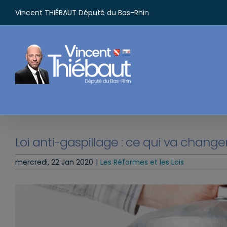
Passer
Vincent THIÉBAUT Député du Bas-Rhin
au
contenu
Loi anti-gaspillage : ce qui va change
mercredi, 22 Jan 2020
|
Les Réformes et les Lois