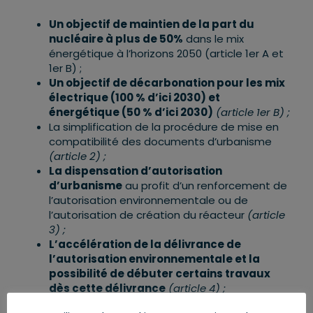
Un objectif de maintien de la part du
nucléaire à plus de 50%
dans le mix
énergétique à l’horizons 2050 (article 1er A et
1er B) ;
Un objectif de décarbonation pour les mix
électrique (100 % d
’
ici 2030) et
énergétique (50 % d
’
ici 2030)
(article 1
er
B) ;
La simplification de la procédure de mise en
compatibilité des documents d’urbanisme
(article 2) ;
La dispensation d
’
autorisation
d
’
urbanisme
au profit d’un renforcement de
l’autorisation environnementale ou de
l’autorisation de création du réacteur
(article
3) ;
L’accélération de la délivrance de
l
’
autorisation environnementale et la
possibilit
é de dé
buter
certains travaux
d
è
s cette délivrance
(article 4)
;
Un audit sur les moyens en termes de