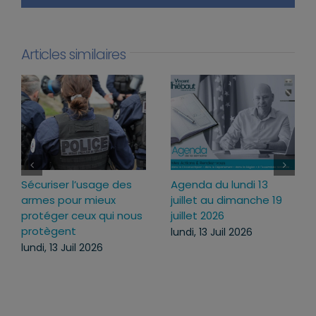
Articles similaires
Loi d’urgence agricole :
Projet de loi RIPOST :
pourquoi j’ai voté pour
des réponses fermes
ce texte
face aux atteintes à
l’ordre public du
mercredi, 22 Juil 2026
quotidien
lundi, 13 Juil 2026