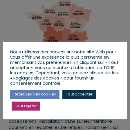
Nous utilisons des cookies sur notre site Web pour
vous offrir une expérience la plus pertinente en
mémorisant vos préférences. En cliquant sur « Tout
accepter », vous consentez à l'utilisation de TOUS
les cookies. Cependant, vous pouvez cliquer sur les
Nous défendons ce projet de loi
« Réglages des cookies » pour fournir un
consentement contrôlé.
Nous défendons ce projet de loi parce qu’il
s’attache à ne pas provoquer cette accélération,
Réglages des cookies
Tout accepter
nécessaire, au détriment des citoyens.
Tout rejeter
Il est prévu le
partage territorial de la valeur
ajoutée des projets d’EnR
: les communes qui
accepteront l’installation d’EnR sur leur territoire
pourront en récolter les bénéfices, notamment sur