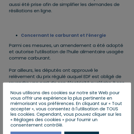
aussi été prise afin de simplifier les demandes de
résiliations en ligne.
Concernant le carburant et l’énergie
Parmi ces mesures, un amendement a été adopté
et autorise l’utilisation de l’huile alimentaire usagée
comme carburant.
Par ailleurs, les députés ont approuvé le
relèvement du prix régulé auquel EDF est obligé de
revendre une part de son électricité nucléaire à ses
concurrents dans le cadre de l’Accès régulé à
Nous utilisons des cookies sur notre site Web pour
l’électricité nucléaire historique.
vous offrir une expérience la plus pertinente en
mémorisant vos préférences. En cliquant sur « Tout
accepter », vous consentez à l'utilisation de TOUS
les cookies. Cependant, vous pouvez cliquer sur les
« Réglages des cookies » pour fournir un
consentement contrôlé.
L’ensemble de ses mesures devront être validées