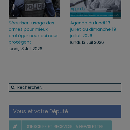
Loi d’urgence agricole :
Projet de loi RIPOST :
9
pourquoi j’ai voté pour
des réponses fermes
ce texte
face aux atteintes à
l’ordre public du
mercredi, 22 Juil 2026
quotidien
lundi, 13 Juil 2026
Rechercher:
Vous et votre Député