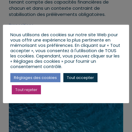
tenant compte des capacités financières de
chacun et dans un contexte contraint de
stabilisation des prélèvements obligatoires.
Propositions
Les défis à relever sont lourds. Ils impliquent, pour
Nous utilisons des cookies sur notre site Web pour
les relever, de dégager une vision de long terme
vous offrir une expérience la plus pertinente en
partagée et que les ressources financières devant
mémorisant vos préférences. En cliquant sur « Tout
accepter », vous consentez à l'utilisation de TOUS
aller aux investissements hydrologiques soient
les cookies. Cependant, vous pouvez cliquer sur les
sanctuarisées dans la mesure où la conjoncture
« Réglages des cookies » pour fournir un
budgétaire ne doit pas remettre en cause les plans
consentement contrôlé.
d’investissements. Pour autant, l’interrogation sur le
meilleur usage des fonds publics doit être
Réglages des cookies
Tout accepter
permanente.
Tout rejeter