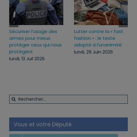
Loi d’urgence agricole :
Projet de loi RIPOST :
pourquoi j’ai voté pour
des réponses fermes
ce texte
face aux atteintes à
l’ordre public du
mercredi, 22 Juil 2026
quotidien
lundi, 13 Juil 2026
Rechercher:
Vous et votre Député