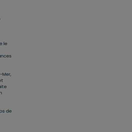
e
e le
nances
e-Mer,
et
aite
n
mps de