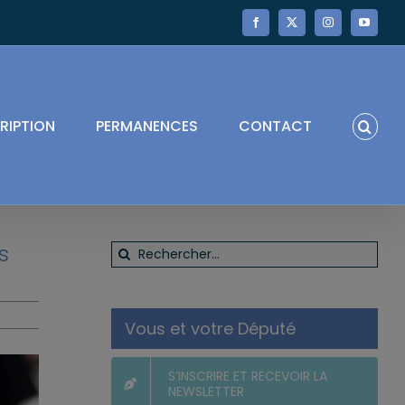
Facebook
X
Instagram
YouTube
RIPTION
PERMANENCES
CONTACT
s
Rechercher:
Vous et votre Député
S’INSCRIRE ET RECEVOIR LA
NEWSLETTER