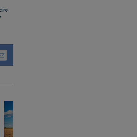
aire
e
dIn
Email