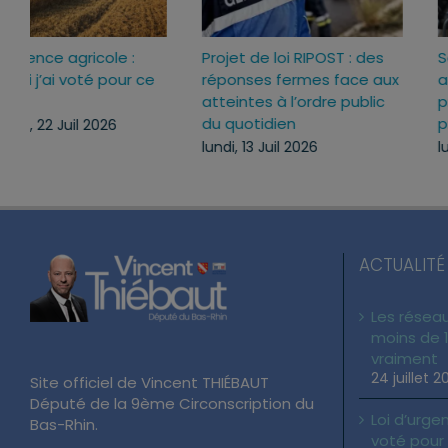
Loi d’urgence agricole :
Projet de loi RIPOST : des
pourquoi j’ai voté pour ce
réponses fermes face a
texte
atteintes à l’ordre publi
du quotidien
mercredi, 22 Juil 2026
lundi, 13 Juil 2026
ACTUALITÉ
Les réseau
moins de 1
vraiment
24 juillet 2
Site officiel de Vincent THIÉBAUT
Député de la 9ème Circonscription du
Loi d’urgen
Bas-Rhin.
voté pour