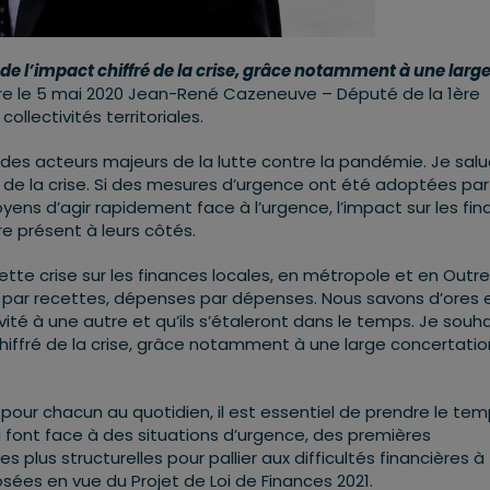
 de l’impact chiffré de la crise, grâce notamment à une larg
re le 5 mai 2020 Jean-René Cazeneuve – Député de la 1ère
ollectivités territoriales.
nt des acteurs majeurs de la lutte contre la pandémie. Je salu
n de la crise. Si des mesures d’urgence ont été adoptées par
yens d’agir rapidement face à l’urgence, l’impact sur les fi
tre présent à leurs côtés.
cette crise sur les finances locales, en métropole et en Outr
 par recettes, dépenses par dépenses. Nous savons d’ores 
vité à une autre et qu’ils s’étaleront dans le temps. Je souh
chiffré de la crise, grâce notamment à une large concertatio
s pour chacun au quotidien, il est essentiel de prendre le te
i font face à des situations d’urgence, des premières
lus structurelles pour pallier aux difficultés financières à
sées en vue du Projet de Loi de Finances 2021.