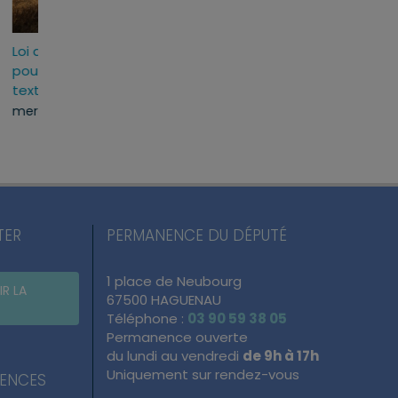
t
Loi d’urgence agricole :
Projet de loi RIPOS
adopté
pourquoi j’ai voté pour ce
réponses fermes 
texte
atteintes à l’ordre
du quotidien
mercredi, 22 Juil 2026
lundi, 13 Juil 2026
TER
PERMANENCE DU DÉPUTÉ
1 place de Neubourg
IR LA
67500 HAGUENAU
Téléphone :
03 90 59 38 05
Permanence ouverte
du lundi au vendredi
de 9h à 17h
Uniquement sur rendez-vous
NENCES