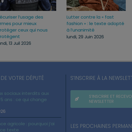
Sécuriser l’usage des
Lutter contre la « fas
ux
armes pour mieux
fashion » : le texte 
c
protéger ceux qui nous
à l’unanimité
protègent
lundi, 29 Juin 2026
lundi, 13 Juil 2026
 DE VOTRE DÉPUTÉ
S’INSCRIRE À LA NEWSLET
x sociaux interdits aux
S’INSCRIRE ET RECEVO
5 ans : ce qui change
NEWSLETTER
026
ce agricole : pourquoi j’ai
LES PROCHAINES PERMA
 ce texte