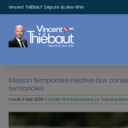
Passer
Vincent THIÉBAUT Député du Bas-Rhin
au
contenu
Mission temporaire relative aux consé
territoriales
mardi, 5 Mai 2020
|
COVID-19 Informations
,
Le Travail parle