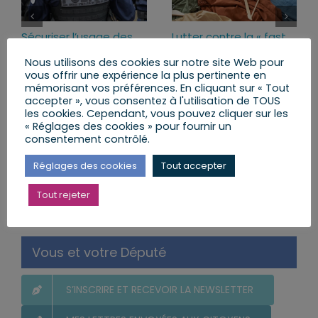
Sécuriser l’usage des
Lutter contre la « fast
armes pour mieux
fashion » : le texte
Nous utilisons des cookies sur notre site Web pour
protéger ceux qui nous
adopté à l’unanimité
vous offrir une expérience la plus pertinente en
protègent
lundi, 29 Juin 2026
mémorisant vos préférences. En cliquant sur « Tout
lundi, 13 Juil 2026
accepter », vous consentez à l'utilisation de TOUS
les cookies. Cependant, vous pouvez cliquer sur les
« Réglages des cookies » pour fournir un
consentement contrôlé.
Réglages des cookies
Tout accepter
Rechercher:
Tout rejeter
Vous et votre Député
S’INSCRIRE ET RECEVOIR LA NEWSLETTER