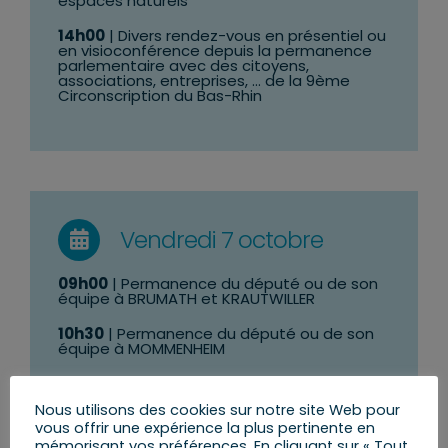
espaces naturels
14h00
| Divers rendez-vous en présentiel ou
en visioconférence depuis la permanence
parlementaire avec des citoyens,
associations, entreprises, … de la 9ème
Circonscription du Bas-Rhin
Vendredi 7 octobre
09h00
| Permanence du député ou de son
équipe à BRUMATH et KRAUTWILLER
10h30
| Permanence du député ou de son
équipe à MOMMENHEIM
Nous utilisons des cookies sur notre site Web pour
vous offrir une expérience la plus pertinente en
mémorisant vos préférences. En cliquant sur « Tout