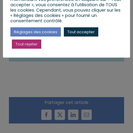
accepter », vous consentez à l'utilisation de TOUS
les cookies. Cependant, vous pouvez cliquer sur les
Samedi 8 octobre
« Réglages des cookies » pour fournir un
consentement contrôlé.
Journée
| Divers rendez-vous en présentiel
ou en visioconférence depuis la
Réglages des cookies
Tout accepter
permanence parlementaire avec des
citoyens, associations, entreprises, … de la
ème
Tout rejeter
9
Circonscription du Bas-Rhin
Partager cet article
Facebook
X
LinkedIn
Email