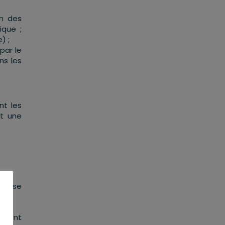
on des
ique ;
) ;
par le
ns les
nt les
nt une
pes se
eulent