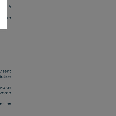
dent à
t être
visent
iation
via un
 comme
nt les