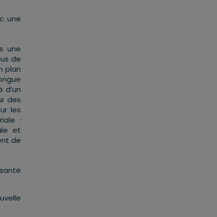
ec une
is une
lus de
n plan
longue
à d’un
ur des
ur les
iale :
ale et
ent de
 santé
uvelle