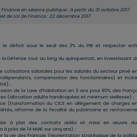
e Finance en séance publique : à partir du 31 octobre 2017
jet de Loi de Finance : 22 décembre 2017
 le déficit sous le seuil des 3% du PIB et respecter enf
e la Défense tout au long du quinquennat, en investissant d
de cotisations salariales pour les salariés du secteur privé e
ndépendants, compensation des fonctionnaires) et incite
ité) ;
ssion de la taxe d’habitation en 3 ans pour 80% des França
tes (allocation adulte handicapées et minimum vieillesse) ;
nce (transformation du CICE en allègement de charges en
ciétés, réforme de la fiscalité du patrimoine et renforcem
mise à plat des contrats aidés et mise en œuvre du
 à près de 14 Md€ sur cinq ans) ;
r la vie des Français (réorientation stratégique de la politi