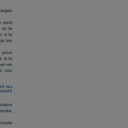
harges
e sera
 et le
t à la
as les
: pour
, à la
ien en
de ces
nt les
pacité
cédent
année,
émunis