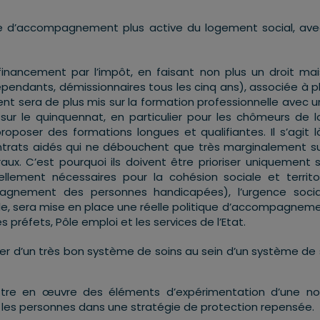
ue d’accompagnement plus active du logement social, av
nancement par l’impôt, en faisant non plus un droit ma
épendants, démissionnaires tous les cinq ans), associée à p
nt sera de plus mis sur la formation professionnelle avec u
r le quinquennat, en particulier pour les chômeurs de 
roposer des formations longues et qualifiantes. Il s’agit l
ontrats aidés qui ne débouchent que très marginalement s
ux. C’est pourquoi ils doivent être prioriser uniquement s
llement nécessaires pour la cohésion sociale et territor
pagnement des personnes handicapées), l’urgence soci
llèle, sera mise en place une réelle politique d’accompagnem
 préfets, Pôle emploi et les services de l’Etat.
ser d’un très bon système de soins au sein d’un système de
ttre en œuvre des éléments d’expérimentation d’une no
r les personnes dans une stratégie de protection repensée.