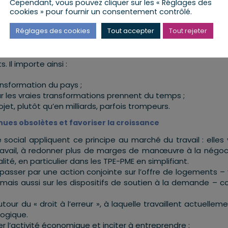
Cependant, vous pouvez cliquer sur les « Réglages des
cookies » pour fournir un consentement contrôlé.
ettant en œuvre des sécurités contemporaines qui correspon
Réglages des cookies
Tout accepter
Tout rejeter
aisant des économies sur des dépenses inutiles qui pourron
cilitant l’investissement privé.
 Il importe ainsi :
ansformation du pays ;
ar les vraies transformations prennent du temps ;
jet, plutôt qu’en milliards, parfois trompeurs.
enues obsolètes et favoriser la croissance
ocial appliquent ce principe au marché du travail : elles 
travail, à redonner plus de marges de manœuvre à la négoc
lité, en particulier dans les TPE-PME en simplifiant.
passer par une action conjointe sur l’offre de logements – 
– mais aussi sur les dispositifs de soutien à la demande –
tour du « droit à l’erreur », à laquelle travaillent actuelleme
logique.
er l’activité économique et inciter à entreprendre :