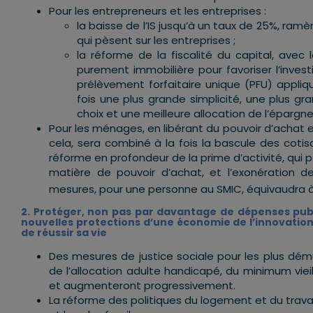
Pour les entrepreneurs et les entreprises :
la baisse de l’IS jusqu’à un taux de 25%, ra
qui pèsent sur les entreprises ;
la réforme de la fiscalité du capital, avec l
purement immobilière pour favoriser l’inves
prélèvement forfaitaire unique (PFU) appli
fois une plus grande simplicité, une plus gr
choix et une meilleure allocation de l’épargne
Pour les ménages, en libérant du pouvoir d’achat et 
cela, sera combiné à la fois la bascule des cotis
réforme en profondeur de la prime d’activité, qui po
matière de pouvoir d’achat, et l’exonération d
mesures, pour une personne au SMIC, équivaudra à
2. Protéger, non pas par davantage de dépenses publi
nouvelles protections d’une économie de l’innovatio
de réussir sa vie
Des mesures de justice sociale pour les plus dém
de l’allocation adulte handicapé, du minimum vie
et augmenteront progressivement.
La réforme des politiques du logement et du travai