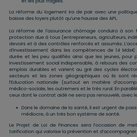
et les plus fragiles.
La réforme du logement ira de pair avec une politiq
baisse des loyers plutôt qu’une hausse des APL.
La réforme de l’assurance chômage conduira à son fi
protection due à tous (entrepreneurs, agriculteurs, ind
devoirs et à des contrôles renforcés et assumés. L’acce
d’investissement dans les compétences de 14 Mds€ su
durée et les peu qualifiés ainsi que les jeunes, pour p
investissement social indispensable, à rebours des c
emplois durables et varient au gré des cycles électora
secteurs et les zones géographiques où ils sont rée
l’Education nationale (surtout en matière d’accom
médico-sociale, les outremers et le très rural. En para
ceux dont le contrat aidé ne sera pas renouvelé, avec les
Dans le domaine de la santé, il est urgent de pas
médiocre, à un très bon système de santé.
Le Projet de Loi de Finances sera l’occasion de me
tarification qui valorise la prévention et d’accompagne