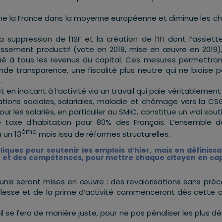
mène la France dans la moyenne européenne et diminue les c
a suppression de l’ISF et la création de l’IFI dont l’assiett
tissement productif (vote en 2018, mise en œuvre en 2019),
qué à tous les revenus du capital. Ces mesures permettron
ande transparence, une fiscalité plus neutre qui ne biaise p
.
en incitant à l’activité via un travail qui paie véritablement 
ations sociales, salariales, maladie et chômage vers la CSG
ur les salariés, en particulier au SMIC, constitue un vrai sout
e taxe d’habitation pour 80% des Français. L’ensemble 
ème
 un 13
mois issu de réformes structurelles.
ques pour soutenir les emplois d’hier, mais en définissa
n et des compétences, pour mettre chaque citoyen en ca
unis seront mises en œuvre : des revalorisations sans pré
illesse et de la prime d’activité commenceront dès cette 
l se fera de manière juste, pour ne pas pénaliser les plus d