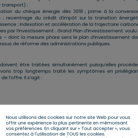
 transport) ;
sation du chèque énergie dès 2018 ; prime à la conversi
; recentrage du crédit d’impôt sur la transition énergét
essence ; indexation et accélération de la trajectoire carbone
ues par l’investissement : Grand Plan d’Investissement voulu 
s – dont la mesure phare sera le plan d’investissement da
sus de réforme des administrations publiques.
i doivent être traitées simultanément puisqu’elles procède
ons trop longtemps traité les symptômes en privilégia
l’offre. Il s’agit :
n œuvre une politique axée sur un triptyque dont les princi
Nous utilisons des cookies sur notre site Web pour vous
offrir une expérience la plus pertinente en mémorisant
vos préférences. En cliquant sur « Tout accepter », vous
 en redonnant des marges de manœuvre à celles et ceux qui v
consentez à l'utilisation de TOUS les cookies.