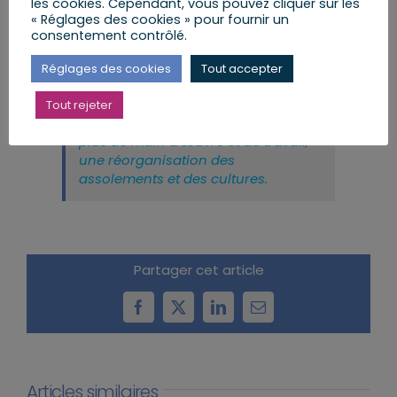
les cookies. Cependant, vous pouvez cliquer sur les
seront enseignés dans les lycées
« Réglages des cookies » pour fournir un
agricoles, afin de préparer la
consentement contrôlé.
nouvelle génération. Il s’agit de
réaliser, avec les agriculteurs, les
Réglages des cookies
Tout accepter
coopératives, les négociants, les
industriels, une transition complexe
Tout rejeter
vers une agriculture nécessitant
plus de main d’œuvre et de travail,
une réorganisation des
assolements et des cultures.
Partager cet article
Facebook
X
LinkedIn
Email
Articles similaires