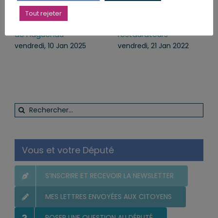
Cérémonie des vœux
Nous ne laisserons pas
Tout rejeter
au Centre Hospitalier
tomber les hôteliers-
de Haguenau
restaurateurs
vendredi, 10 Jan 2025
vendredi, 21 Jan 2022
Rechercher:
Vous et votre Député
S’INSCRIRE ET RECEVOIR LA NEWSLETTER
MES LETTRES ENVOYÉES AUX CITOYENS
POSER UNE QUESTION AU DÉPUTÉ