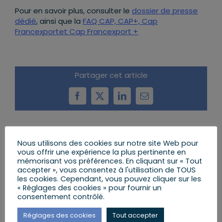
Pour en savoir plus, consulter le
dossier de presse
dédié
, ainsi que la
FAQ CAP, CAP+, Cap
Francexportet Cap Francexport +
Partager cet article
Facebook
X
LinkedIn
Email
Articles similaires
Nous utilisons des cookies sur notre site Web pour
vous offrir une expérience la plus pertinente en
mémorisant vos préférences. En cliquant sur « Tout
accepter », vous consentez à l'utilisation de TOUS
les cookies. Cependant, vous pouvez cliquer sur les
« Réglages des cookies » pour fournir un
consentement contrôlé.
Réglages des cookies
Tout accepter