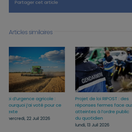
Partager cet article
Articles similaires
Loi d’urgence agricole :
Projet de loi RIPOST : des
pourquoi j’ai voté pour ce
réponses fermes face a
texte
atteintes à l’ordre publi
du quotidien
mercredi, 22 Juil 2026
lundi, 13 Juil 2026