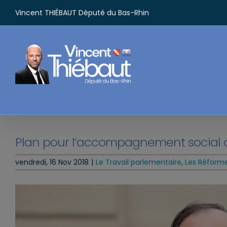
Passer
Vincent THIÉBAUT Député du Bas-Rhin
au
contenu
Plan pour l’accompagnement social de
vendredi, 16 Nov 2018
|
Le Travail parlementaire
,
Les Réformes