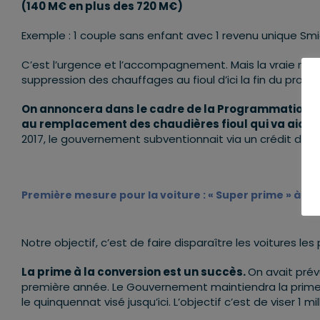
(140 M€ en plus des 720 M€)
Exemple : 1 couple sans enfant avec 1 revenu unique Smi
C’est l’urgence et l’accompagnement. Mais la vraie mesu
suppression des chauffages au fioul d’ici la fin du proc
On annoncera dans le cadre de la Programmation Plu
au remplacement des chaudières fioul qui va aider
2017, le gouvernement subventionnait via un crédit d’im
Première mesure pour la voiture : « Super prime » à la
Notre objectif, c’est de faire disparaître les voitures le
La prime à la conversion est un succès.
On avait prév
première année. Le Gouvernement maintiendra la prime à
le quinquennat visé jusqu’ici. L’objectif c’est de viser 1 m