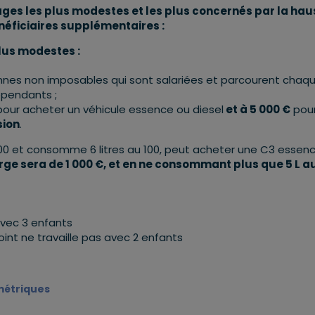
ges les plus modestes et les plus concernés par la hau
néficiaires supplémentaires :
plus modestes :
nes non imposables qui sont salariées et parcourent chaqu
dépendants ;
pour acheter un véhicule essence ou diesel
et à 5 000 €
pou
sion
.
00 et consomme 6 litres au 100, peut acheter une C3 essen
arge sera de 1 000 €, et en ne consommant plus que 5 L a
avec 3 enfants
oint ne travaille pas avec 2 enfants
ométriques