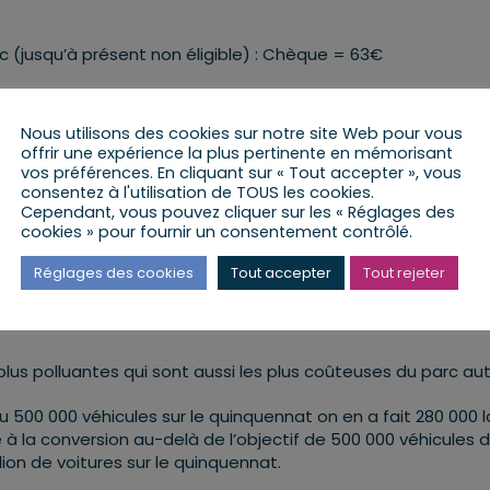
c (jusqu’à présent non éligible) : Chèque = 63€
re sociale et écologique, c’est d’engager la France dans la
hain quinquennat.
Nous utilisons des cookies sur notre site Web pour vous
offrir une expérience la plus pertinente en mémorisant
riannuelle de l’Énergie (PPE) un nouveau dispositif d’
vos préférences. En cliquant sur « Tout accepter », vous
 les ménages les plus pauvres
(chaudière au fioul que, ju
consentez à l'utilisation de TOUS les cookies.
Cependant, vous pouvez cliquer sur les « Réglages des
pôt).
cookies » pour fournir un consentement contrôlé.
Réglages des cookies
Tout accepter
Tout rejeter
 conversion
s plus polluantes qui sont aussi les plus coûteuses du parc aut
u 500 000 véhicules sur le quinquennat on en a fait 280 000 l
 la conversion au-delà de l’objectif de 500 000 véhicules 
illion de voitures sur le quinquennat.