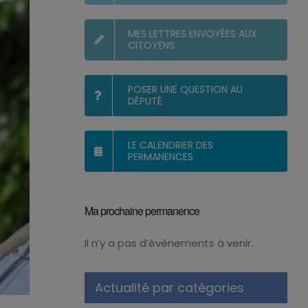
MES LETTRES ENVOYÉES AUX
CITOYENS
POSER UNE QUESTION AU
DÉPUTÉ
LE CALENDRIER DES
PERMANENCES
Ma prochaine permanence
Il n’y a pas d’évènements à venir.
Notice
Actualité par catégories