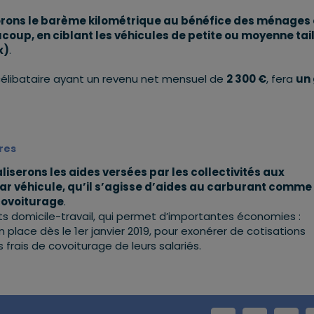
rons le barème kilométrique au bénéfice des ménages 
coup, en ciblant les véhicules de petite ou moyenne tail
x)
.
célibataire ayant un revenu net mensuel de
2 300 €
, fera
un 
res
liserons les aides versées par les collectivités aux
ar véhicule, qu’il s’agisse d’aides au carburant comme
covoiturage
.
ets domicile-travail, qui permet d’importantes économies :
 place dès le 1er janvier 2019, pour exonérer de cotisations
 frais de covoiturage de leurs salariés.