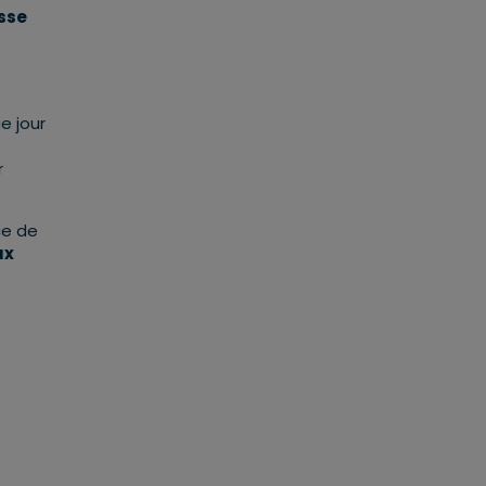
sse
e jour
r
ce de
ux