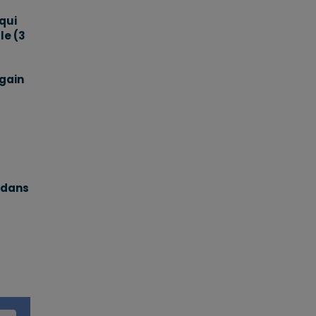
qui
le (3
gain
 dans