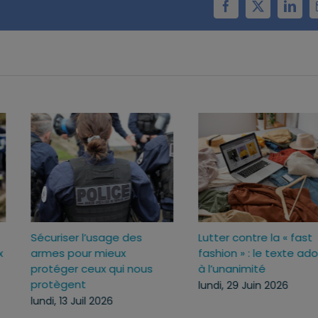
Facebook
X
Linke
Sécuriser l’usage des
Lutter contre la « fas
ux
armes pour mieux
fashion » : le texte 
c
protéger ceux qui nous
à l’unanimité
protègent
lundi, 29 Juin 2026
lundi, 13 Juil 2026