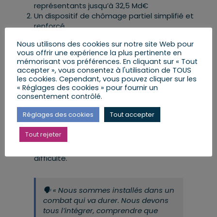
représentants jusqu’à 32,5 Md€
Un dispositif de chômage partiel simplifié et
renforcé
Un fonds de solidarité de 1,2Md€ financé par
Nous utilisons des cookies sur notre site Web pour
l’État, les Régions et les assureurs ; versement
vous offrir une expérience la plus pertinente en
début avril, au titre du mois de mars, une aide
mémorisant vos préférences. En cliquant sur « Tout
allant jusqu’à 1.500 euros pour les TPE, les
accepter », vous consentez à l'utilisation de TOUS
indépendant, les professions libérales et les
les cookies. Cependant, vous pouvez cliquer sur les
micro-entrepreneurs les plus touchés par la
« Réglages des cookies » pour fournir un
consentement contrôlé.
crise
Une garantie de l’État à hauteur de 300 mds
Réglages des cookies
Tout accepter
d’€ sur les lignes de trésorierie bancaires
octroyées aux entreprises
Tout rejeter
Possiblité de report des loyers, des factures
d’eau, de gaz et d’électricité pour les TPE en
difficulté.
🗣
« Nous sommes installés dans un
combat qui va durer. Nous devons
tous l’intégrer, comprendre que