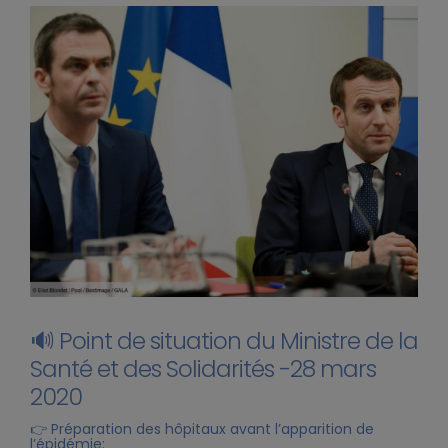
🔊
Point de situation du Ministre de la
Santé et des Solidarités -28 mars
2020
👉
Préparation des hôpitaux avant l’apparition de
l’épidémie: