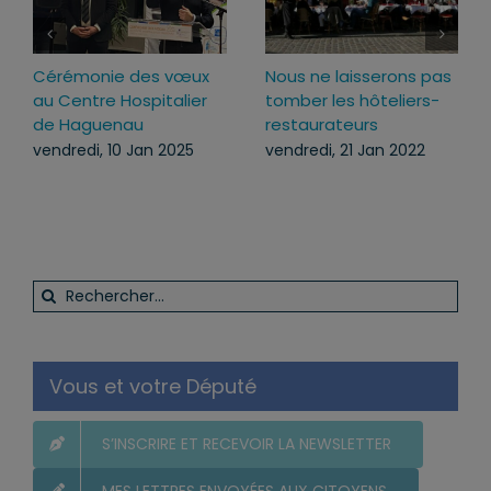
x
Nous ne laisserons pas
Inauguration du groupe
r
tomber les hôteliers-
scolaire et périscolaire
restaurateurs
“Les Coquelicots” à
Mommenheim
vendredi, 21 Jan 2022
vendredi, 31 Jan 2025
Rechercher:
Vous et votre Député
S’INSCRIRE ET RECEVOIR LA NEWSLETTER