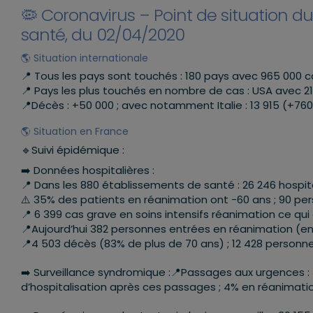
🦠 Coronavirus – Point de situation d
santé, du 02/04/2020
🌎 Situation internationale
📍 Tous les pays sont touchés : 180 pays avec 965 000 c
📍 Pays les plus touchés en nombre de cas : USA avec 216 00
📍Décès : +50 000 ; avec notamment Italie : 13 915 (+760)
🌎 Situation en France
🔹Suivi épidémique :
➡️ Données hospitalières :
📍 Dans les 880 établissements de santé : 26 246 hospit
⚠️ 35% des patients en réanimation ont -60 ans ; 90 pe
📍 6 399 cas grave en soins intensifs réanimation ce qu
📍Aujourd’hui 382 personnes entrées en réanimation (en
📍4 503 décès (83% de plus de 70 ans) ; 12 428 personnes
➡️ Surveillance syndromique :📍Passages aux urgences : 3
d’hospitalisation après ces passages ; 4% en réanimation