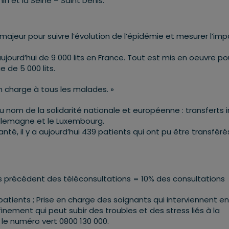
n et la Seine – Saint Denis.
majeur pour suivre l’évolution de l’épidémie et mesurer l’im
ujourd’hui de 9 000 lits en France. Tout est mis en oeuvre po
 de 5 000 lits.
 en charge à tous les malades. »
 nom de la solidarité nationale et européenne : transferts i
’Allemagne et le Luxembourg.
té, il y a aujourd’hui 439 patients qui ont pu être transféré
ns précédent des téléconsultations = 10% des consultations
 patients ; Prise en charge des soignants qui interviennent en
inement qui peut subir des troubles et des stress liés à la
r le numéro vert 0800 130 000.