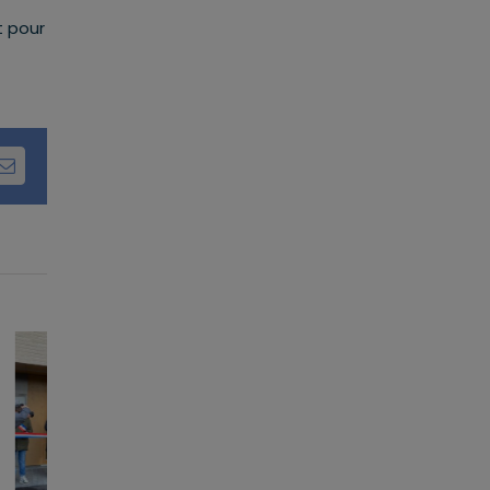
t pour
dIn
Email