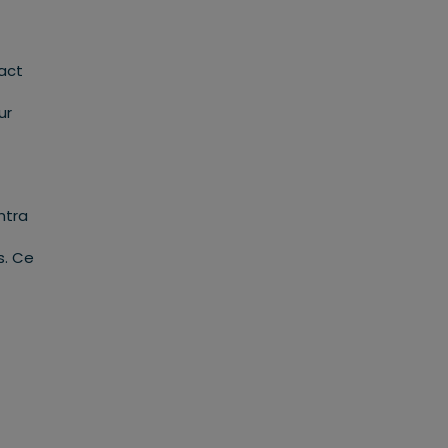
pact
ur
ntra
s. Ce