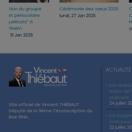
Inauguration du groupe
Cérémonie des vœux 2
scolaire et périscolaire
lundi, 27 Jan 2025
“Les Coquelicots” à
Mommenheim
vendredi, 31 Jan 2025
ACTUALITÉ
Les réseau
moins de 1
vraiment
24 juillet 2
Site officiel de Vincent THIÉBAUT
Député de la 9ème Circonscription du
Loi d’urgen
Bas-Rhin.
voté pour
22 juillet 2