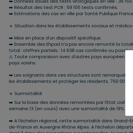
➡️ Données issues des tests virologiques en ville : 36 155 t
➡️ Résultat des test PCR : 59 105 tests confirmés.
➡️ Estimations des cas en ville par Santé Publique France 
🔹 Situation dans les établissements sociaux et médico
➡️ Mise en place d’un dispositif spécifique.
➡️ Ensemble des Ehpad n’a pas encore remonté la totali
total : chiffres partiels : 14 638 cas confirmés ou possibl
⚠️ Toute comparaison avec d’autres pays européen est 
pays voisins.
➡️ Les soignants dans ces structures sont remarquable
les établissements et protéger les résidents. 750 000 
🔹 Surmortalité
➡️ Sur la base des données remontées par l’Etat civil et l
semaine 13 (en cours) avec une surmortalité de 19%.
➡️ A l’échelon régional, cette surmortalité dans Grand
de-France et Auvergne Rhône Alpes. A l’échelon dépar