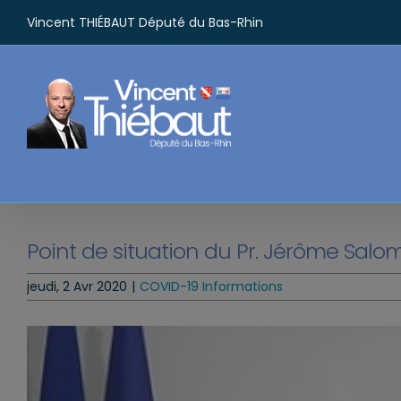
Passer
Vincent THIÉBAUT Député du Bas-Rhin
au
contenu
Point de situation du Pr. Jérôme Salom
jeudi, 2 Avr 2020
|
COVID-19 Informations