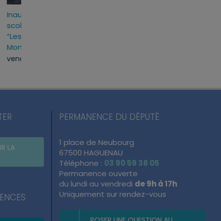
as
Inauguration du groupe
Cérémonie des v
-
scolaire et périscolaire
lundi, 27 Jan 2025
“Les Coquelicots” à
Mommenheim
vendredi, 31 Jan 2025
TER
PERMANENCE DU DÉPUTÉ
1 place de Neubourg
IR LA
67500 HAGUENAU
Téléphone :
03 90 59 38 05
Permanence ouverte
du lundi au vendredi
de 9h à 17h
Uniquement sur rendez-vous
NENCES
POSER UNE QUESTION AU