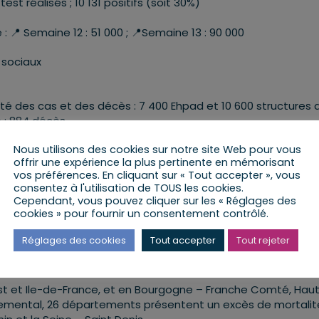
est réalisés ; 10 131 positifs (soit 30%)
: 📍 Semaine 12 : 51 000 ; 📍Semaine 13 : 90 000
 sociaux
té des cas et des décès : 7 400 Ehpad et 10 600 structures 
e ; 884 décès
délicate, les structures Ehpad ne sont pas courantes dans 
Nous utilisons des cookies sur notre site Web pour vous
offrir une expérience la plus pertinente en mémorisant
vos préférences. En cliquant sur « Tout accepter », vous
s et mettent tout en oeuvre pour empêcher l’entrée du viru
consentez à l'utilisation de TOUS les cookies.
personnes sont prises en charge dans ces établissements.
Cependant, vous pouvez cliquer sur les « Réglages des
cookies » pour fournir un consentement contrôlé.
Réglages des cookies
Tout accepter
Tout rejeter
’Insee, l’excès de mortalité se confirme et se renforce sur la
-Est et Ile-de-France, et en Bourgogne – Franche Comté, Hau
temental, 26 départements présentent un excès de mortalit