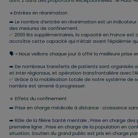
dont 2 dans des proportions exceptionnelles : le Haut-Rhi
🔹Entrées en réanimation
➡️ Le nombre d’entrée en réanimation est un indicateur 
des mesures de confinement.
✅ 2000 lits supplémentaires, la capacité en France est a
accroître cette capacité qui n’était avant l’épidémie que
🗣 « Nous veillons chaque jour à offrir la meilleure prise
➡️ De nombreux transferts de patients sont organisés au
et inter régionaux, et opération transfrontalière avec l
✅ Grâce à la mobilisation totale de notre système de san
nombre est amené à progresser.
🔹 Effets du confinement
➡️ Prise en charge médicale à distance : croissance sa
➡️ Rôle de la filière Santé mentale ; Prise en charge des
première ligne ; Prise en charge de la population en conf
situation. Soutien du grand public est pris en charge pa