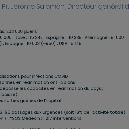
u Pr. Jérôme Salomon, Directeur général d
as, 203 000 guéris
0 ; Italie : 115 242 ; Espagne : 110 238 ; Allemagne : 81 000
 , Espagne : 10 003 (+950) ; USA : 5 148
alisations pour infections COVID
rsonnes en réanimation ont -30 ans
i dépasse les capacités en réanimation du pays ;
 baisse)
 sorties guéries de l’hôpital
 195 passages aux urgences (soit 18% de l’activité totale) ;
 / 📍SOS Médecin : 1 217 interventions