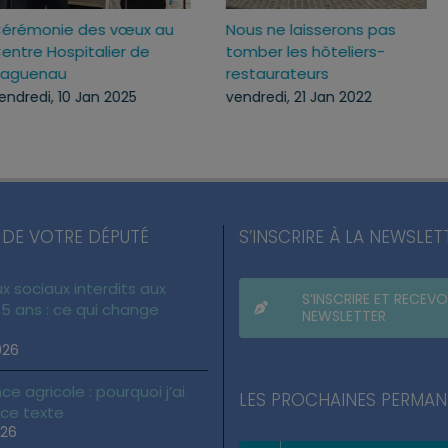
025
Cérémonie des vœux au
Nous ne laisserons p
Centre Hospitalier de
tomber les hôteliers
Haguenau
restaurateurs
vendredi, 10 Jan 2025
vendredi, 21 Jan 2022
 DE VOTRE DÉPUTÉ
S’INSCRIRE À LA NEWSLET
x sociaux interdits aux
S’INSCRIRE ET RECEVO
5 ans : ce qui change
NEWSLETTER
026
ce agricole : pourquoi j’ai
LES PROCHAINES PERMA
 ce texte
026