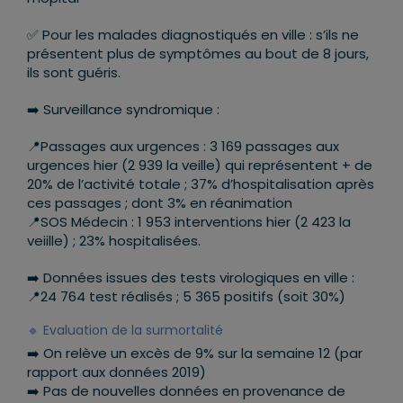
✅
Pour les malades diagnostiqués en ville : s’ils ne
présentent plus de symptômes au bout de 8 jours,
ils sont guéris.
➡️
Surveillance syndromique :
📍
Passages aux urgences : 3 169 passages aux
urgences hier (2 939 la veille) qui représentent + de
20% de l’activité totale ; 37% d’hospitalisation après
ces passages ; dont 3% en réanimation
📍
SOS Médecin : 1 953 interventions hier (2 423 la
veiille) ; 23% hospitalisées.
➡️
Données issues des tests virologiques en ville :
📍
24 764 test réalisés ; 5 365 positifs (soit 30%)
🔹
Evaluation de la surmortalité
➡️
On relève un excès de 9% sur la semaine 12 (par
rapport aux données 2019)
➡️
Pas de nouvelles données en provenance de