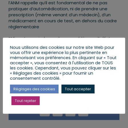
l’ANM rappelle qu’il est fondamental de ne pas
pratiquer d’automédication, ni de prendre une
prescription (même venant d’un médecin), d’un
médicament en cours de test, en dehors du cadre
réglementaire
❌
Il peut y avoir de nombreux problèmes d’effets
indésirables sur ces médicaments qu’il est
Nous utilisons des cookies sur notre site Web pour
essentiel de signaler sur :
www.signalement-
vous offrir une expérience la plus pertinente en
sante.gouv.fr
mémorisant vos préférences. En cliquant sur « Tout
accepter », vous consentez à l'utilisation de TOUS
les cookies. Cependant, vous pouvez cliquer sur les
🗣
« Le personnel soignant mérite toute notre
« Réglages des cookies » pour fournir un
admiration et toute notre reconnaissance »
👏
consentement contrôlé.
Réglages des cookies
Tout accepter
Partager cet article
Tout rejeter
Facebook
X
LinkedIn
Email