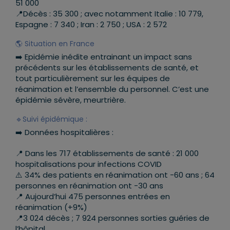
51 000
📍
Décès : 35 300 ; avec notamment Italie : 10 779,
Espagne : 7 340 ; Iran : 2 750 ; USA : 2 572
🌎
Situation en France
➡️
Epidémie inédite entrainant un impact sans
précédents sur les établissements de santé, et
tout particulièrement sur les équipes de
réanimation et l’ensemble du personnel. C’est une
épidémie sévère, meurtrière.
🔹
Suivi épidémique :
➡️
Données hospitalières :
📍
Dans les 717 établissements de santé : 21 000
hospitalisations pour infections COVID
⚠️
34% des patients en réanimation ont -60 ans ; 64
personnes en réanimation ont -30 ans
📍
Aujourd’hui 475 personnes entrées en
réanimation (+9%)
📍
3 024 décès ; 7 924 personnes sorties guéries de
l’hôpital