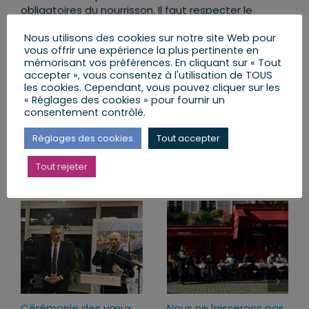
obligatoires du nourrisson. Il faut respecter le
calendrier vaccinal.
Nous utilisons des cookies sur notre site Web pour
vous offrir une expérience la plus pertinente en
mémorisant vos préférences. En cliquant sur « Tout
accepter », vous consentez à l'utilisation de TOUS
Partager cet article
les cookies. Cependant, vous pouvez cliquer sur les
« Réglages des cookies » pour fournir un
consentement contrôlé.
Facebook
X
LinkedIn
Email
Réglages des cookies
Tout accepter
Tout rejeter
Articles similaires
Cérémonie des vœux
Nous ne laisserons pas