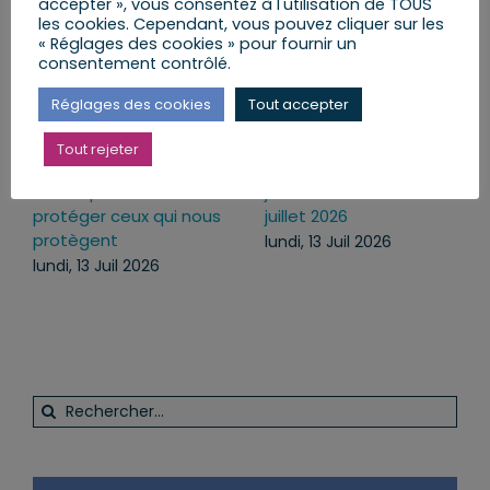
accepter », vous consentez à l'utilisation de TOUS
les cookies. Cependant, vous pouvez cliquer sur les
« Réglages des cookies » pour fournir un
consentement contrôlé.
Réglages des cookies
Tout accepter
Tout rejeter
Sécuriser l’usage des
Agenda du lundi 13
armes pour mieux
juillet au dimanche 19
protéger ceux qui nous
juillet 2026
protègent
lundi, 13 Juil 2026
lundi, 13 Juil 2026
Rechercher: