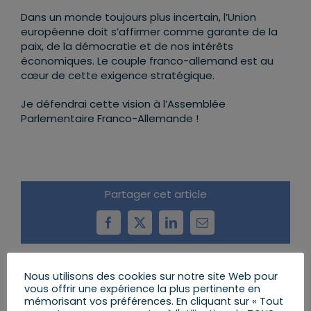
Dans un monde toujours plus incertain, l’Union
européenne doit s’affirmer comme garante de la
paix, de la démocratie et de nos intérêts
économiques. Le couple franco-allemand est au
cœur de cette exigence stratégique.
Je défendrai cette vision à l’Assemblée
Parlementaire Franco-Allemande !
Partager cet article
Facebook
X
LinkedIn
Email
Nous utilisons des cookies sur notre site Web pour
Articles similaires
vous offrir une expérience la plus pertinente en
mémorisant vos préférences. En cliquant sur « Tout