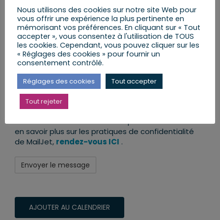
contact@vincentthiebaut.fr. Nous traiterons vos
Nous utilisons des cookies sur notre site Web pour
informations avec respect. Pour plus
vous offrir une expérience la plus pertinente en
mémorisant vos préférences. En cliquant sur « Tout
d'informations sur nos pratiques de
accepter », vous consentez à l'utilisation de TOUS
confidentialité, veuillez visiter notre site Web. En
les cookies. Cependant, vous pouvez cliquer sur les
cliquant sur "envoyer le message", vous acceptez
« Réglages des cookies » pour fournir un
que nous puissions traiter vos informations
consentement contrôlé.
conformément à ces termes.
Réglages des cookies
Tout accepter
Nous utilisons MailJet comme plateforme de
Newsletter. En cliquant ci-dessous pour vous
Tout rejeter
abonner, vous reconnaissez que vos informations
seront transférées et traitées par MailJet. Pour
en savoir plus sur les pratiques de confidentialité
de MailJet,
rendez-vous ICI
.
AJOUTER AU CALENDRIER