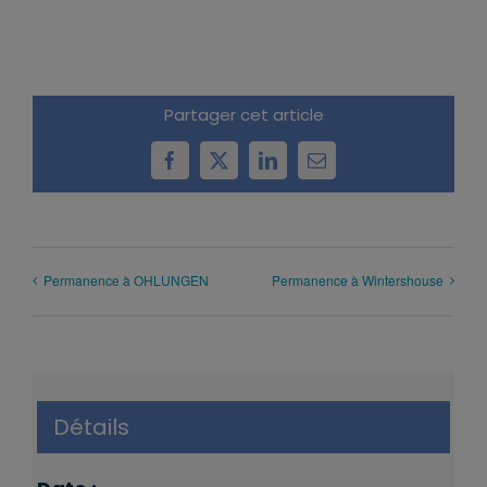
Partager cet article
Facebook
X
LinkedIn
Email
Permanence à OHLUNGEN
Permanence à Wintershouse
Détails