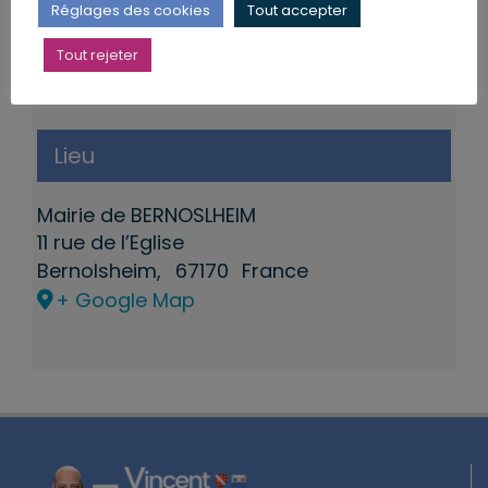
Réglages des cookies
Tout accepter
Tout rejeter
Lieu
Mairie de BERNOSLHEIM
11 rue de l’Eglise
Bernolsheim
,
67170
France
+ Google Map