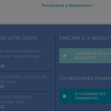
Permanence à Wahlenheim
 DE VOTRE DÉPUTÉ
S’INSCRIRE À LA NEWSLET
x sociaux interdits aux
S’INSCRIRE ET RECEVO
5 ans : ce qui change
NEWSLETTER
026
ce agricole : pourquoi j’ai
LES PROCHAINES PERMA
 ce texte
026
LE CALENDRIER DES
lundi 20 juillet au
PERMANENCES
6 juillet 2026
026