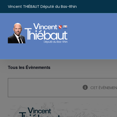
Passer
Vincent THIÉBAUT Député du Bas-Rhin
au
contenu
Tous les Évènements
CET ÉVÈNEMEN