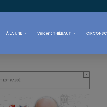
À LA UNE
Vincent THIÉBAUT
CIRCONSC
×
T EST PASSÉ.