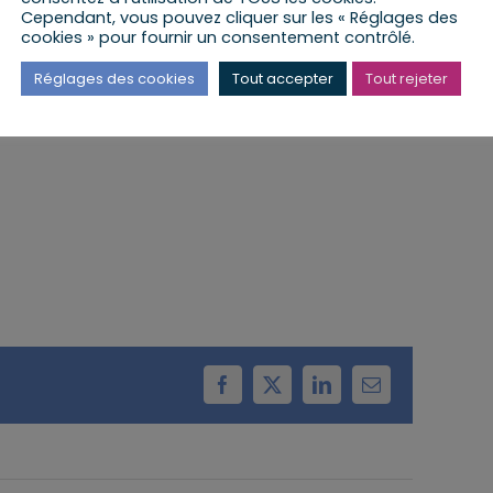
Cependant, vous pouvez cliquer sur les « Réglages des
cookies » pour fournir un consentement contrôlé.
 lieu à la Mairie de Bernolsheim
Réglages des cookies
Tout accepter
Tout rejeter
Facebook
X
LinkedIn
Email