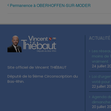
Permanence à OBERHOFFEN-SUR-MODER
ACTUALITÉ
Les réseau
moins de 1
vraiment
24 juillet 2
Site officiel de Vincent THIÉBAUT
Député de la 9ème Circonscription du
Loi d’urgen
Bas-Rhin.
voté pour
22 juillet 2
Agenda du 
dimanche 2
20 juillet 2