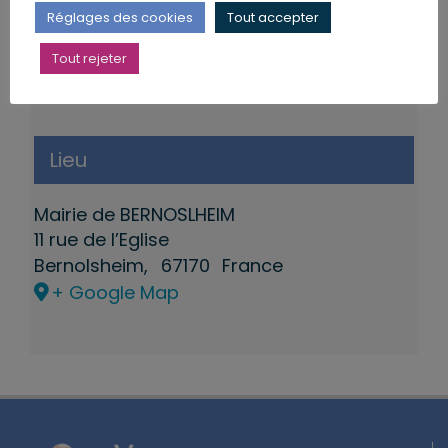
Réglages des cookies
Tout accepter
Tout rejeter
Lieu
Mairie de BERNOSLHEIM
11 rue de l’Eglise
Bernolsheim
,
67170
France
+ Google Map