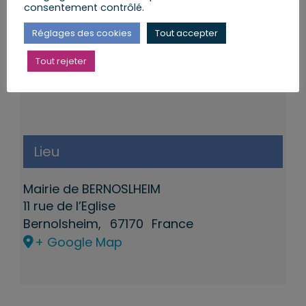
consentement contrôlé.
Réglages des cookies
Tout accepter
Tout rejeter
Lieu
Mairie de BERNOSLHEIM
11 rue de l’Eglise
Bernolsheim
,
67170
France
+ Google Map