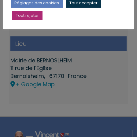
Réglages des cookies
Tout accepter
Tout rejeter
Lieu
Mairie de BERNOSLHEIM
11 rue de l’Eglise
Bernolsheim
,
67170
France
+ Google Map