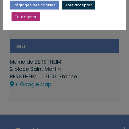
Réglages des cookies
Tout accepter
Tout rejeter
Lieu
Mairie de BERSTHEIM
2 place Saint Martin
BERSTHEIM
,
67150
France
+ Google Map