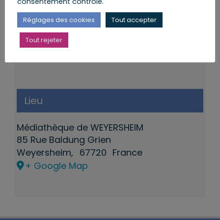
consentement contrôlé.
Réglages des cookies
Tout accepter
Tout rejeter
Lieu
Médiathèque de WEYERSHEIM
85 Rue Baldung Grien
Weyersheim
,
67720
France
+ Google Map