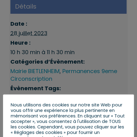
Détails
Date :
28 juillet 2023
Heure :
10 h 30 min à 11 h 30 min
Catégories d’Évènement:
Mairie BIETLENHEIM
,
Permanences 9eme
Circonscription
Évènement Tags:
Bietlenheim
,
Permanences du député
Nous utilisons des cookies sur notre site Web pour
vous offrir une expérience la plus pertinente en
mémorisant vos préférences. En cliquant sur « Tout
accepter », vous consentez à l'utilisation de TOUS
les cookies. Cependant, vous pouvez cliquer sur les
« Réglages des cookies » pour fournir un